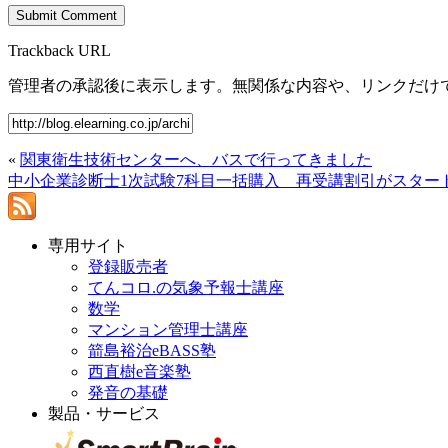
Trackback URL
管理者の承認後に表示します。無関係な内容や、リンクだけ
«
関東衛生技術センターへ、バスで行ってきました
中小企業診断士1次試験7科目一括購入 再受講割引がスター
専用サイト
登録販売者
てんコロ.の気象予報士講座
数学
マンション管理士講座
箭島裕治eBASS塾
西直樹e音楽塾
発音の基礎
製品・サービス