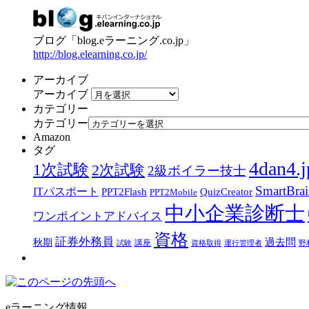
ブログ「blog.eラーニング.co.jp」
http://blog.elearning.co.jp/
アーカイブ
アーカイブ
カテゴリー
カテゴリー
Amazon
タグ
4dan4.j
1次試験
2次試験
2級ボイラー技士
SmartBra
ITパスポート
PPT2Flash
QuizCreator
PPT2Mobile
中小企業診断士
ワンポイントアドバイス
資格
証券外務員
過去問
秋期
講座
試験
資格取得
運行管理者
野
eラーニング情報