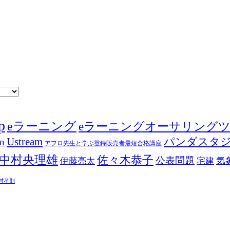
p
eラーニング
eラーニングオーサリング
Ustream
パンダスタ
in
アフロ先生と学ぶ登録販売者最短合格講座
中村央理雄
佐々木恭子
公表問題
伊藤亮太
気
宅建
村孝則