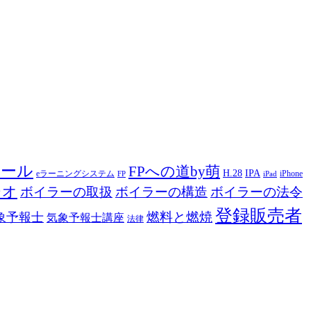
ツール
FPへの道by萌
H.28
IPA
eラーニングシステム
iPhone
FP
iPad
ジオ
ボイラーの取扱
ボイラーの構造
ボイラーの法令
登録販売者
燃料と燃焼
象予報士
気象予報士講座
法律