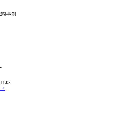
戦略事例
す
.11.03
ード