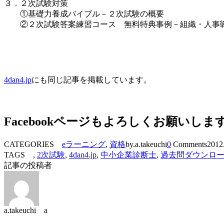
３．２次試験対策
①基礎力養成バイブル－２次試験の概要
②２次試験答案練習コース 無料特典事例－組織・人事
4dan4.jp
にも同じ記事を掲載しています。
Facebookページもよろしくお願いしま
CATEGORIES
eラーニング
,
資格
by.a.takeuchi
0
Comments
2012
TAGS ,
2次試験
,
4dan4.jp
,
中小企業診断士
,
過去問ダウンロ
記事の投稿者
a.takeuchi a