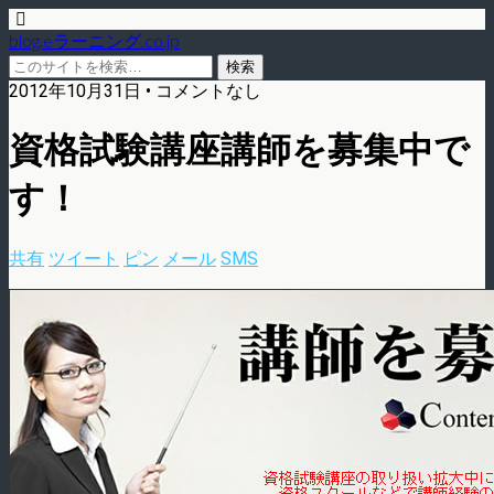
blog.eラーニング.co.jp
2012年10月31日 • コメントなし
資格試験講座講師を募集中で
す！
共有
ツイート
ピン
メール
SMS