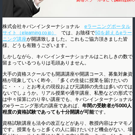
株式会社キバンインターナショナル
eラーニングポータル
サイト（elearning.co.jp）
では、お陰様で
50を超えるeラー
ニング講座
が開講致しました。これもご協力頂きました皆
様、どうも有難うございます。
しかしながら、キバンインターナショナルはこれしきの数で
留まっているつもりは毛頭ありません。
大手の資格スクールでも開講講座や開講コース、募集対象資
格が現象していく昨今、「多くの生徒に授業を届けたいの
に・・・」とお考えの現役および元講師の先生は多いのでは
ないでしょうか。リアル授業や通学講座、私塾などの形式で
は中々採算にのり辛い講座でも、キバンインターナショナル
のeラーニング形式の講座であれば、
年間の受験者が5000人
程度の資格試験であっても十分開講が可能
です。
資格試験講座も法令の改正などがあり、教授内容はナマモノ
です。授業をもっと多くの人に届けたいけど機会がない、場