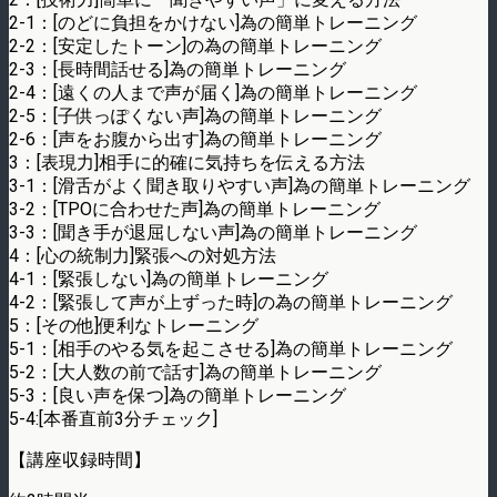
2-1：[のどに負担をかけない]為の簡単トレーニング
2-2：[安定したトーン]の為の簡単トレーニング
2-3：[長時間話せる]為の簡単トレーニング
2-4：[遠くの人まで声が届く]為の簡単トレーニング
2-5：[子供っぽくない声]為の簡単トレーニング
2-6：[声をお腹から出す]為の簡単トレーニング
3：[表現力]相手に的確に気持ちを伝える方法
3-1：[滑舌がよく聞き取りやすい声]為の簡単トレーニング
3-2：[TPOに合わせた声]為の簡単トレーニング
3-3：[聞き手が退屈しない声]為の簡単トレーニング
4：[心の統制力]緊張への対処方法
4-1：[緊張しない]為の簡単トレーニング
4-2：[緊張して声が上ずった時]の為の簡単トレーニング
5：[その他]便利なトレーニング
5-1：[相手のやる気を起こさせる]為の簡単トレーニング
5-2：[大人数の前で話す]為の簡単トレーニング
5-3：[良い声を保つ]為の簡単トレーニング
5-4:[本番直前3分チェック]
【講座収録時間】