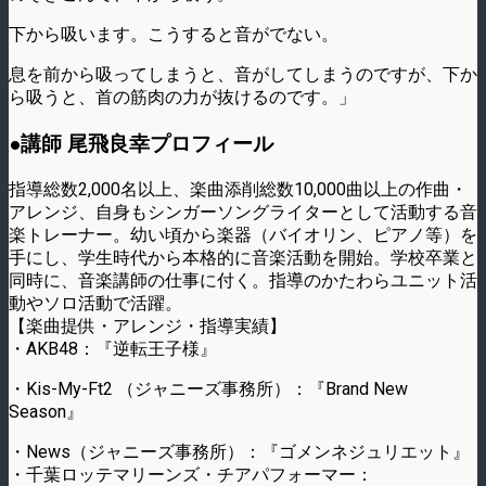
下から吸います。こうすると音がでない。
息を前から吸ってしまうと、音がしてしまうのですが、下か
ら吸うと、首の筋肉の力が抜けるのです。」
●講師 尾飛良幸プロフィール
指導総数2,000名以上、楽曲添削総数10,000曲以上の作曲・
アレンジ、自身もシンガーソングライターとして活動する音
楽トレーナー。幼い頃から楽器（バイオリン、ピアノ等）を
手にし、学生時代から本格的に音楽活動を開始。学校卒業と
同時に、音楽講師の仕事に付く。指導のかたわらユニット活
動やソロ活動で活躍。
【楽曲提供・アレンジ・指導実績】
・AKB48：『逆転王子様』
・Kis-My-Ft2 （ジャニーズ事務所）：『Brand New
Season』
・News（ジャニーズ事務所）：『ゴメンネジュリエット』
・千葉ロッテマリーンズ・チアパフォーマー：