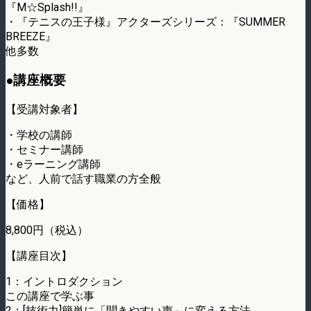
『M☆Splash!!』
・『テニスの王子様』アクターズシリーズ：『SUMMER
BREEZE』
他多数
●講座概要
【受講対象者】
・学校の講師
・セミナー講師
・eラーニング講師
など、人前で話す職業の方全般
【価格】
8,800円（税込）
【講座目次】
1：イントロダクション
この講座で学ぶ事
2：[技術力]簡単に「聞きやすい声」に変える方法