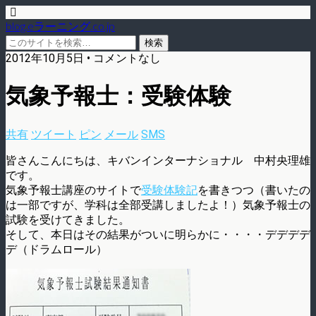
blog.eラーニング.co.jp
2012年10月5日 • コメントなし
気象予報士：受験体験
共有
ツイート
ピン
メール
SMS
皆さんこんにちは、キバンインターナショナル 中村央理雄
です。
気象予報士講座のサイトで
受験体験記
を書きつつ（書いたの
は一部ですが、学科は全部受講しましたよ！）気象予報士の
試験を受けてきました。
そして、本日はその結果がついに明らかに・・・・デデデデ
デ（ドラムロール）