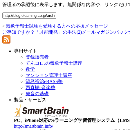
管理者の承認後に表示します。無関係な内容や、リンクだけ
«
気象予報士試験を受験する方への応援メッセージ
ご存知ですか？「才能開発」の手法(2)メールマガジンバック
専用サイト
登録販売者
てんコロ.の気象予報士講座
数学
マンション管理士講座
箭島裕治eBASS塾
西直樹e音楽塾
発音の基礎
製品・サービス
PC、iPhone対応のeラーニング学習管理システム（LMS）【
http://smartbrain.info/