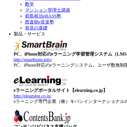
数学
マンション管理士講座
箭島裕治eBASS塾
西直樹e音楽塾
発音の基礎
製品・サービス
PC、iPhone対応のeラーニング学習管理システム（LMS）【
http://smartbrain.info/
PC、iPhone対応のeラーニングシステム。ユーザ数無
eラーニングポータルサイト【elearning.co.jp】
http://elearning.co.jp/
eラーニング専門企業（株）キバンインターナショナル
コンテンツビジネス支援パック