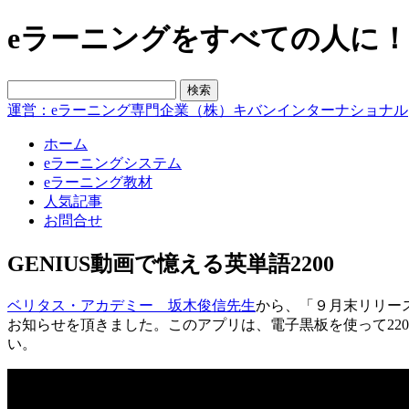
eラーニングをすべての人に！blo
運営：eラーニング専門企業（株）キバンインターナショナル
ホーム
eラーニングシステム
eラーニング教材
人気記事
お問合せ
GENIUS動画で憶える英単語2200
ベリタス・アカデミー 坂木俊信先生
から、「９月末リリース予
お知らせを頂きました。このアプリは、電子黒板を使って22
い。