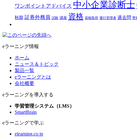
中小企業診断士
ワンポイントアドバイス
資格
証券外務員
過去問
秋期
講座
試験
資格取得
運行管理者
野
eラーニング情報
ホーム
ニュース＆トピック
製品一覧
eラーニングとは
会社概要
eラーニングを導入する
学習管理システム（LMS）
SmartBrain
eラーニングで学ぶ
elearning.co.jp