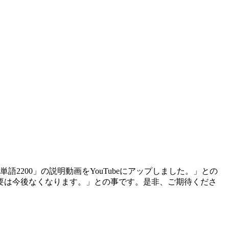
単語2200」の説明動画をYouTubeにアップしました。」との
必要は今後なくなります。」との事です。是非、ご期待くださ