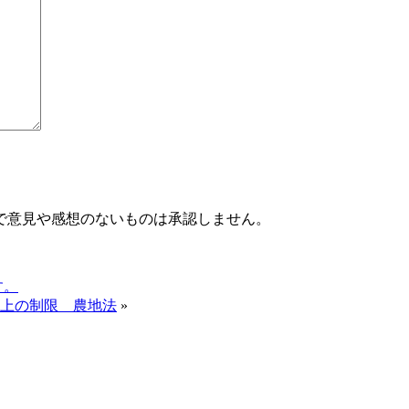
で意見や感想のないものは承認しません。
す。
令上の制限 農地法
»