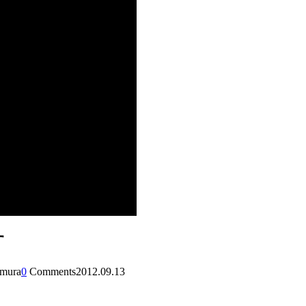
す
amura
0
Comments
2012.09.13