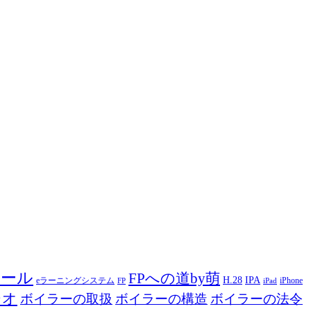
ツール
FPへの道by萌
H.28
IPA
eラーニングシステム
iPhone
FP
iPad
ジオ
ボイラーの取扱
ボイラーの構造
ボイラーの法令