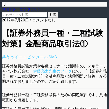
blog.eラーニング.co.jp
2012年7月29日 • コメントなし
【証券外務員一種・二種試験
対策】金融商品取引法①
共有
ツイート
ピン
メール
SMS
証券外務員試験対策や各種セミナーで活躍中の、スキラージ
ャパン株式会社
伊藤亮太先生のブログ
にて、「【証券外務
員一種・二種試験対策】金融商品取引法④問題と解答」が公
開されておりましたので、ご紹介致します。
証券外務員一種・二種資格取得のための問題演習です。共通
範囲から出題します。
下記の文章が正しければ○を、間違っていれば×をマークし