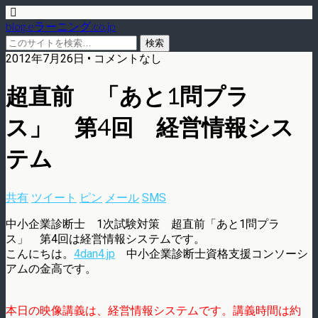
blog.eラーニング.co.jp
2012年7月26日 • コメントなし
超直前 「あと1問プラ
ス」 第4回 経営情報シス
テム
共有
ツイート
ピン
メール
SMS
中小企業診断士 1次試験対策 超直前「あと1問プラ
ス」 第4回は経営情報システムです。
こんにちは。
4dan4.jp
中小企業診断士資格支援コンソーシ
アムの金高です。
本日の映像講義は、経営情報システムです。講義時間は約