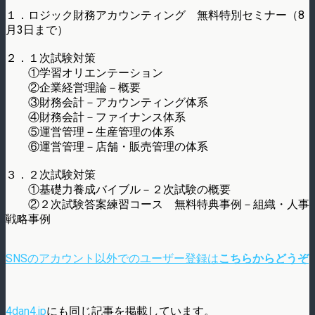
１．ロジック財務アカウンティング 無料特別セミナー（8
月3日まで）
２．１次試験対策
①学習オリエンテーション
②企業経営理論－概要
③財務会計－アカウンティング体系
④財務会計－ファイナンス体系
⑤運営管理－生産管理の体系
⑥運営管理－店舗・販売管理の体系
３．２次試験対策
①基礎力養成バイブル－２次試験の概要
②２次試験答案練習コース 無料特典事例－組織・人事
戦略事例
SNSのアカウント以外でのユーザー登録は
こちらからどうぞ
4dan4.jp
にも同じ記事を掲載しています。