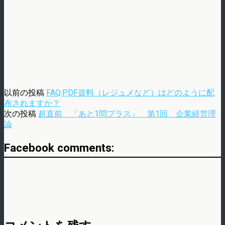
以前の投稿
FAQ:PDF資料（レジュメなど）はどのように配
布されますか？
次の投稿
超直前 「あと1問プラス」 第1回 企業経営理
論
Facebook comments: