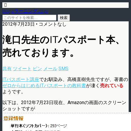
blog.eラーニング.co.jp
2012年7月23日 • コメントなし
滝口先生のITパスポート本、
売れております。
共有
ツイート
ピン
メール
SMS
ITパスポート講座
でお馴染み、高橋直樹先生ですが、著書の
ゼロからはじめるITパスポートの教科書
が凄く
売れている
ようです。
以下は、2012年7月23日現在、Amazonの画面のスクリーン
ショットですが