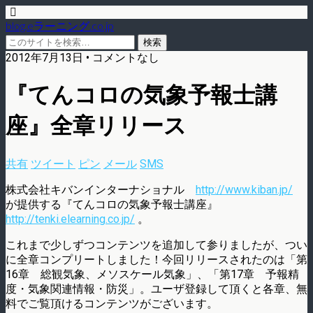
blog.eラーニング.co.jp
2012年7月13日 • コメントなし
『てんコロの気象予報士講
座』全章リリース
共有
ツイート
ピン
メール
SMS
株式会社キバンインターナショナル
http://www.kiban.jp/
が提供する『てんコロの気象予報士講座』
http://tenki.elearning.co.jp/
。
これまで少しずつコンテンツを追加して参りましたが、つい
に全章コンプリートしました！今回リリースされたのは「第
16章 総観気象、メソスケール気象」、「第17章 予報精
度・気象関連情報・防災」。ユーザ登録して頂くと各章、無
料でご覧頂けるコンテンツがございます。