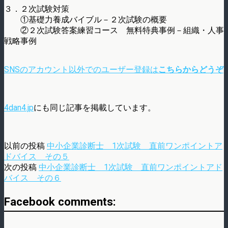
３．２次試験対策
①基礎力養成バイブル－２次試験の概要
②２次試験答案練習コース 無料特典事例－組織・人事
戦略事例
SNSのアカウント以外でのユーザー登録は
こちらからどうぞ
4dan4.jp
にも同じ記事を掲載しています。
以前の投稿
中小企業診断士 1次試験 直前ワンポイントア
ドバイス その５
次の投稿
中小企業診断士 1次試験 直前ワンポイントアド
バイス その６
Facebook comments: