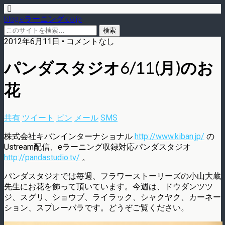
blog.eラーニング.co.jp
2012年6月11日 • コメントなし
パンダスタジオ6/11(月)のお
花
共有
ツイート
ピン
メール
SMS
株式会社キバンインターナショナル
http://www.kiban.jp/
の
Ustream配信、eラーニング収録対応パンダスタジオ
http://pandastudio.tv/
。
パンダスタジオでは毎週、フラワーストーリーズの小山大蔵
先生にお花を飾って頂いています。今週は、ドウダンツツ
ジ、スグリ、ショウブ、ライラック、シャクヤク、カーネー
ション、スプレーバラです。どうぞご覧ください。