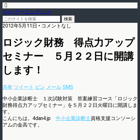
blog.eラーニング.co.jp
2012年5月11日 • コメントなし
ロジック財務 得点力アップ
セミナー ５月２２日に開講
します！
共有
ツイート
ピン
メール
SMS
中小企業診断士 １次試験対策 答案練習コース「ロジック
財務得点力アップセミナー」を５月２２日火曜日に開講しま
す。
こんにちは。4dan4.jp
中小企業診断士
資格支援コンソーシ
アムの金高です。