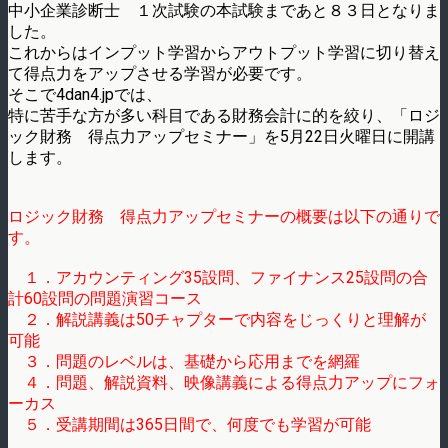
中小企業診断士 １次試験の本試験まであと８３日となりま
した。
これからはインプット学習からアウトプット学習に切り替え
て得点力をアップさせる学習が必要です。
そこで4dan4.jpでは、
特に苦手な方が多い科目である財務会計に的を絞り、「ロジ
ック財務 得点力アップセミナー」を5月22日火曜日に開講
します。
ロジック財務 得点力アップセミナーの概要は以下の通りで
す。
１．アカウンティング35設問、ファイナンス25設問の合
計60設問の問題演習コース
２．解説講義は50チャプターで内容をじっくりと理解が
可能
３．問題のレベルは、基礎から応用までを網羅
４．問題、解説資料、映像講義による得点力アップにフォ
ーカス
５．受講期間は365日間で、何度でも学習が可能