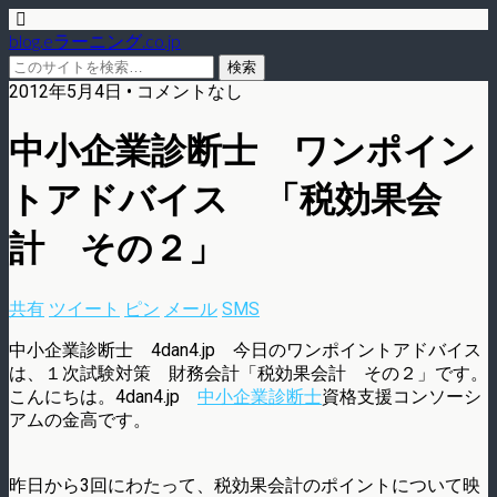
blog.eラーニング.co.jp
2012年5月4日 • コメントなし
中小企業診断士 ワンポイン
トアドバイス 「税効果会
計 その２」
共有
ツイート
ピン
メール
SMS
中小企業診断士 4dan4.jp 今日のワンポイントアドバイス
は、１次試験対策 財務会計「税効果会計 その２」です。
こんにちは。4dan4.jp
中小企業診断士
資格支援コンソーシ
アムの金高です。
昨日から3回にわたって、税効果会計のポイントについて映