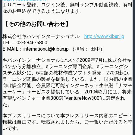
よりユーザ登録、ログイン後、無料サンプル動画視聴、有料
版のお申込ができるようになります。
【その他のお問い合わせ】
株式会社キバンインターナショナル
http://www.kiban.jp
TEL： 03-5846-5800
E-MAIL：international@kiban.jp （担当： 田中）
キバンインターナショナルについて2009年7月に株式会社キ
バンから分離独立。eラーニング専門企業。eラーニングシ
ステム以外に、6種類の教材作成ソフトを発売。2700社にe
ラーニング関係の製品を提供している。また、国内初の企業
向け課金可能、会員限定可能インターネット生中継「ナマチ
ューケー」サービスを提供している。2010年2月には、将来
有望なベンチャー企業300選”VentureNow300″に選定され
た。
本プレスリリースについて本プレスリリース内容のコピー・
転載は自由です。転載されましたら、ご一報いただけると幸
いです。