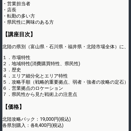
・営業担当者
・店長
・転勤の多い方
・県民性に興味のある方
【講座目次】
北陸の県別（富山県・石川県・福井県・北陸市場全体）に、
１．市場特性
２．地域特性(消費購買特性、県民性)
３．歴史
４．エリア細分化とエリア特性
５．攻略手順（戦略的重要拠点、弱者・強者の攻略の定石）
６．営業拠点のロケーション
７．県民性から見た戦術上の注意点
【価格】
北陸攻略パック：19,000円(税込)
各県別購入：各8,400円(税込)