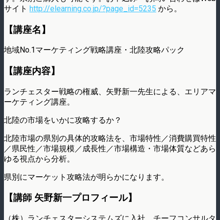
サイト
http://elearning.co.jp/?page_id=5235
から。
【講座名】
地域No.1マーケティング戦略講座・北陸攻略パック
【講座内容】
ランチェスター戦略の権威、矢野新一先生による、エリアマ
ーケティング講座。
北陸の市場をいかに攻略するか？
北陸市場の県別の具体的攻略法を、市場特性／消費購買特性
／県民性／市場規模／成長性／市場構造・市場体質などあら
ゆる視点から分析。
県別にマーケット攻略法が明らかになります。
【講師 矢野新一プロフィール】
（株）ランチェスターシステムズに入社、チーフコンサルタ