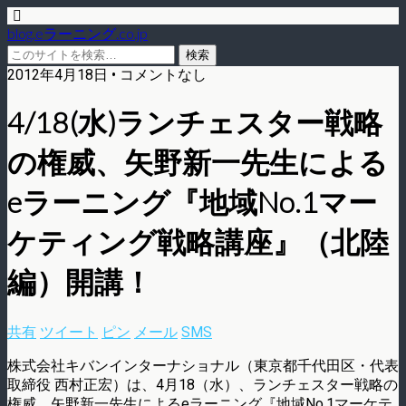
blog.eラーニング.co.jp
2012年4月18日 • コメントなし
4/18(水)ランチェスター戦略
の権威、矢野新一先生による
eラーニング『地域No.1マー
ケティング戦略講座』（北陸
編）開講！
共有
ツイート
ピン
メール
SMS
株式会社キバンインターナショナル（東京都千代田区・代表
取締役 西村正宏）は、4月18（水）、ランチェスター戦略の
権威、矢野新一先生によるeラーニング『地域No.1マーケテ