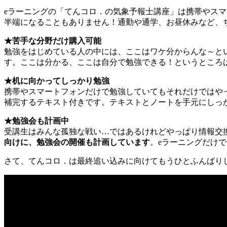
eラーニングの「てんコロ．の気象予報士講座」は携帯やス
半端になることもありません！通勤や通学、お昼休みなど、
★苦手な分野だけ購入可能
勉強をはじめている人の中には、ここはワケ分からんな～と
す。ここは分かる、ここは自分で勉強できる！というところ
★机に向かってしっかり勉強
携帯やスマートフォンだけで勉強していてもそれだけではや
補完するテキスト付きです。テキストとノートを手元にしっ
★勉強会も計画中
受講生はみんな孤独な戦い…ではあるけれどやっぱり情報交
向けに、勉強会の開催も計画しています
。eラーニングだけ
さて、てんコロ．は最終追い込みに向けてもうひとふんばり