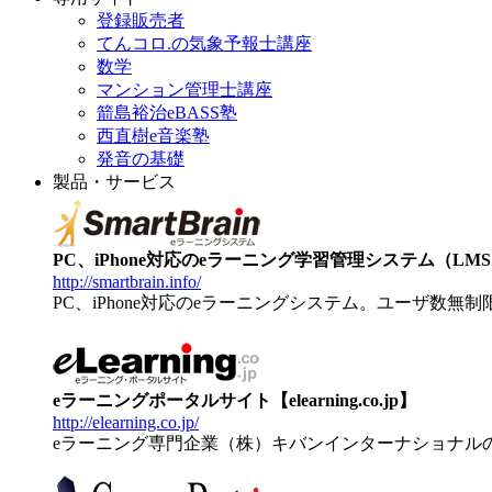
登録販売者
てんコロ.の気象予報士講座
数学
マンション管理士講座
箭島裕治eBASS塾
西直樹e音楽塾
発音の基礎
製品・サービス
PC、iPhone対応のeラーニング学習管理システム（LMS）【
http://smartbrain.info/
PC、iPhone対応のeラーニングシステム。ユーザ数無
eラーニングポータルサイト【elearning.co.jp】
http://elearning.co.jp/
eラーニング専門企業（株）キバンインターナショナル