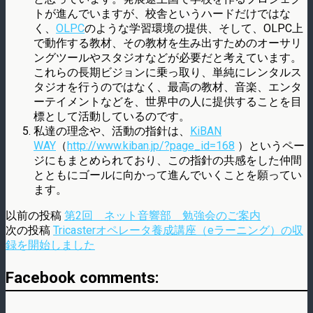
トが進んでいますが、校舎というハードだけではな
く、
OLPC
のような学習環境の提供、そして、OLPC上
で動作する教材、その教材を生み出すためのオーサリ
ングツールやスタジオなどが必要だと考えています。
これらの長期ビジョンに乗っ取り、単純にレンタルス
タジオを行うのではなく、最高の教材、音楽、エンタ
ーテイメントなどを、世界中の人に提供することを目
標として活動しているのです。
私達の理念や、活動の指針は、
KiBAN
WAY
（
http://www.kiban.jp/?page_id=168
）というペー
ジにもまとめられており、この指針の共感をした仲間
とともにゴールに向かって進んでいくことを願ってい
ます。
以前の投稿
第2回 ネット音響部 勉強会のご案内
次の投稿
Tricasterオペレータ養成講座（eラーニング）の収
録を開始しました
Facebook comments: