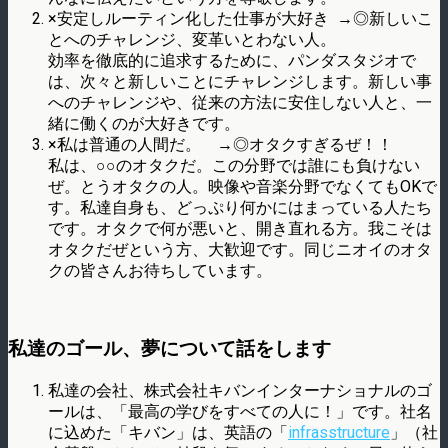
×安定しルーティン化した仕事が大好き →◎新しいこ
とへのチャレンジ、変革いとわない人。
効率を徹底的に追求するために、パンダスタジオで
は、次々と新しいことにチャレンジします。新しい事
へのチャレンジや、従来の方法に安住しない人と、一
緒に働くのが大好きです。
×私は普通の人間だ。 →◎オタクすぎるぜ！！
私は、○○のオタクだ。この分野では誰にも負けない
ぜ。とうオタクの人。映像や音楽分野でなくてもOKで
す。私達自身も、どっぷり何かにはまっている人たち
です。オタクで何が悪いと、開き直れる方。我こそは
オタクだぜという方、大歓迎です。同じニオイのオタ
クの皆さんお待ちしています。
私達のゴール、夢について話をします
私達の会社、株式会社キバンインターナショナルのゴ
ールは、「最高の学びをすべての人に！」です。社名
に込めた「キバン」は、英語の「
infrasstructure
」（社