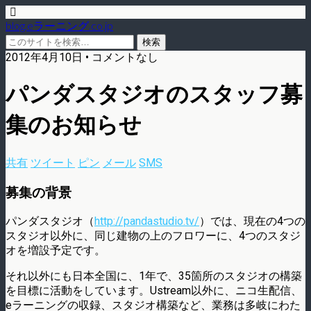
blog.eラーニング.co.jp
2012年4月10日 • コメントなし
パンダスタジオのスタッフ募
集のお知らせ
共有
ツイート
ピン
メール
SMS
募集の背景
パンダスタジオ（
http://pandastudio.tv/
）では、現在の4つの
スタジオ以外に、同じ建物の上のフロワーに、4つのスタジ
オを増設予定です。
それ以外にも日本全国に、1年で、35箇所のスタジオの構築
を目標に活動をしています。Ustream以外に、ニコ生配信、
eラーニングの収録、スタジオ構築など、業務は多岐にわた