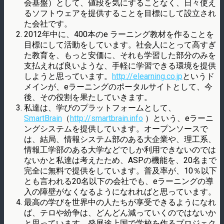
会基盤）として、値段を気にすることなく、日々使え
るソフトウェアを提供することを目標にして設立され
た会社です。
2012年中に、400本のe ラーニング教材を作ることを
目標にして活動をしています。社会人にとって高すぎ
た教育を、もっと安価に、それも学習した部分のみを
支払えれば良いような、手軽に学習できる環境を提供
しようと思っています。
http://elearning.co.jp
というド
メインが、eラーニングのポータルサイトとして、今
後、その役割を果たしていきます。
私達は、学びのプラットフォームとして、
SmartBrain
（
http://smartbrain.info
）という、eラーニ
ングシステムを提供しています。オープンソースで
は、結局、情報システム部のある大企業や、理工系、
情報工学部のある大学などでしか利用できないのでは
ないかと私達は考えたため、ASPの機能を、20名まで
完全に無料で提供をしています。普及率が、10％以下
とも言われる20名以下の会社でも、eラーニングの導
入の障壁がなくなるようになれればと思っています。
最高の学びを世界中の人たちが享受できるようになれ
ば、テロや紛争は、どんどん減っていくのではないか
と思っています。発展途上国で学校を作るプロジェク