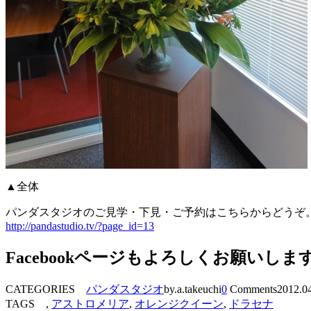
▲全体
パンダスタジオのご見学・下見・ご予約はこちらからどうぞ
http://pandastudio.tv/?page_id=13
Facebookページもよろしくお願いしま
CATEGORIES
パンダスタジオ
by.a.takeuchi
0
Comments
2012.0
TAGS ,
アストロメリア
,
オレンジクイーン
,
ドラセナ