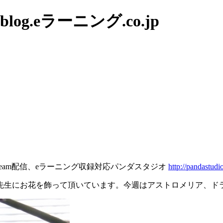
g.eラーニング.co.jp
tream配信、eラーニング収録対応パンダスタジオ
http://pandastudio
先生にお花を飾って頂いています。今週はアストロメリア、ド