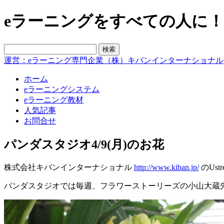
eラーニングをすべての人に！blo
運営：eラーニング専門企業（株）キバンインターナショナル
ホーム
eラーニングシステム
eラーニング教材
人気記事
お問合せ
パンダスタジオ4/9(月)のお花
株式会社キバンインターナショナル
http://www.kiban.jp/
のUs
パンダスタジオでは毎週、フラワーストーリーズの小山大蔵