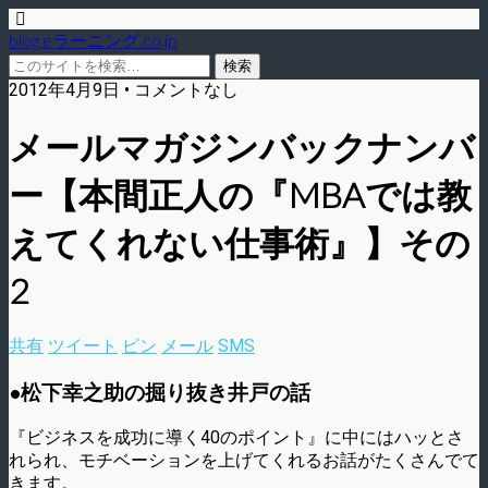
blog.eラーニング.co.jp
2012年4月9日 • コメントなし
メールマガジンバックナンバ
ー【本間正人の『MBAでは教
えてくれない仕事術』】その
2
共有
ツイート
ピン
メール
SMS
●松下幸之助の掘り抜き井戸の話
『ビジネスを成功に導く40のポイント』に中にはハッとさ
れられ、モチベーションを上げてくれるお話がたくさんでて
きます。