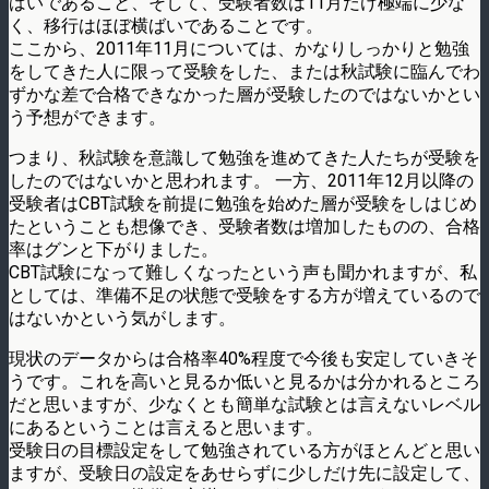
ばいであること、そして、受験者数は11月だけ極端に少な
く、移行はほぼ横ばいであることです。
ここから、2011年11月については、かなりしっかりと勉強
をしてきた人に限って受験をした、または秋試験に臨んでわ
ずかな差で合格できなかった層が受験したのではないかとい
う予想ができます。
つまり、秋試験を意識して勉強を進めてきた人たちが受験を
したのではないかと思われます。 一方、2011年12月以降の
受験者はCBT試験を前提に勉強を始めた層が受験をしはじめ
たということも想像でき、受験者数は増加したものの、合格
率はグンと下がりました。
CBT試験になって難しくなったという声も聞かれますが、私
としては、準備不足の状態で受験をする方が増えているので
はないかという気がします。
現状のデータからは合格率40%程度で今後も安定していきそ
うです。これを高いと見るか低いと見るかは分かれるところ
だと思いますが、少なくとも簡単な試験とは言えないレベル
にあるということは言えると思います。
受験日の目標設定をして勉強されている方がほとんどと思い
ますが、受験日の設定をあせらずに少しだけ先に設定して、