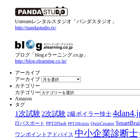
Ustreamレンタルスタジオ「パンダスタジオ」
http://pandastudio.tv/
ブログ「blog.eラーニング.co.jp」
http://blog.elearning.co.jp/
アーカイブ
アーカイブ
カテゴリー
カテゴリー
Amazon
タグ
4dan4.j
1次試験
2次試験
2級ボイラー技士
SmartBra
ITパスポート
PPT2Flash
QuizCreator
PPT2Mobile
中小企業診断士
ワンポイントアドバイス