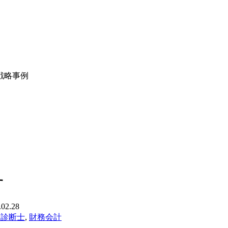
戦略事例
す
.02.28
業診断士
,
財務会計