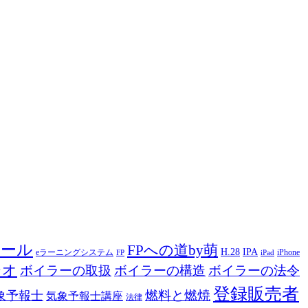
ツール
FPへの道by萌
H.28
IPA
eラーニングシステム
iPhone
FP
iPad
ジオ
ボイラーの取扱
ボイラーの構造
ボイラーの法令
登録販売者
燃料と燃焼
象予報士
気象予報士講座
法律