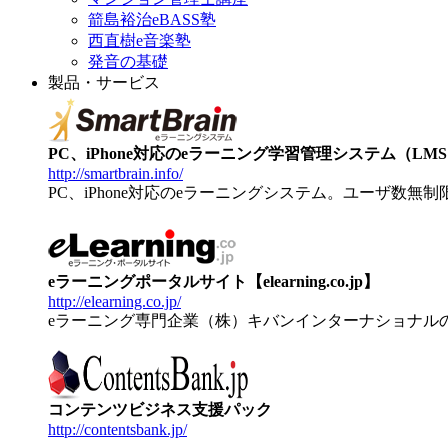
箭島裕治eBASS塾
西直樹e音楽塾
発音の基礎
製品・サービス
PC、iPhone対応のeラーニング学習管理システム（LMS）【
http://smartbrain.info/
PC、iPhone対応のeラーニングシステム。ユーザ数無
eラーニングポータルサイト【elearning.co.jp】
http://elearning.co.jp/
eラーニング専門企業（株）キバンインターナショナル
コンテンツビジネス支援パック
http://contentsbank.jp/