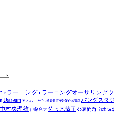
p
eラーニング
eラーニングオーサリング
Ustream
パンダスタ
in
アフロ先生と学ぶ登録販売者最短合格講座
中村央理雄
佐々木恭子
公表問題
伊藤亮太
気
宅建