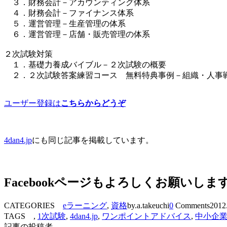
３．財務会計－アカウンティング体系
４．財務会計－ファイナンス体系
５．運営管理－生産管理の体系
６．運営管理－店舗・販売管理の体系
２次試験対策
１．基礎力養成バイブル－２次試験の概要
２．２次試験答案練習コース 無料特典事例－組織・人事
ユーザー登録は
こちらからどうぞ
4dan4.jp
にも同じ記事を掲載しています。
Facebookページもよろしくお願いしま
CATEGORIES
eラーニング
,
資格
by.a.takeuchi
0
Comments
2012
TAGS ,
1次試験
,
4dan4.jp
,
ワンポイントアドバイス
,
中小企
記事の投稿者