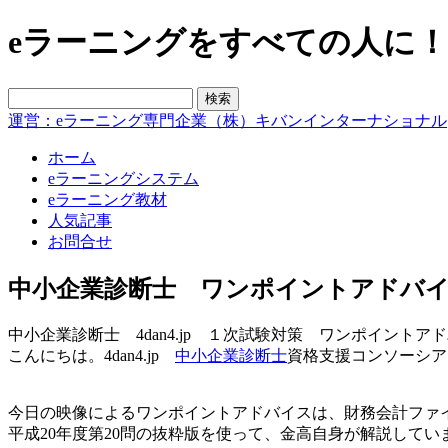
eラーニングをすべての人に！blo
運営：eラーニング専門企業（株）キバンインターナショナル
ホーム
eラーニングシステム
eラーニング教材
人気記事
お問合せ
中小企業診断士 ワンポイントアドバイ
中小企業診断士 4dan4.jp １次試験対策 ワンポイント
こんにちは。4dan4.jp
中小企業診断士
資格支援コンソーシア
今日の映像によるワンポイントアドバイスは、財務会計ファイ
平成20年度第20問の抜粋版を使って、金高自身が解説してい