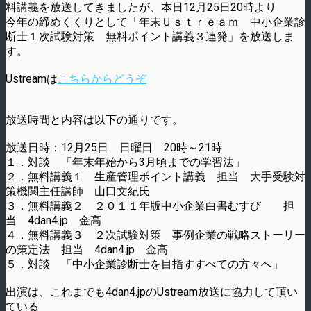
料講義を放送してきましたが、本日12月25日20時より
今年の締めくくりとして「年末Ｕｓｔｒｅａｍ 中小企業診
断士１次試験対策 無料ポイント講義３連発」を放送しま
す。
Ustreamは
こちらからどうぞ
放送時間と内容は以下の通りです。
放送日時：12月25日 日曜日 20時～21時
１．対談 「年末年始から3月頃までの学習法」
２．無料講義１ 生産管理ポイント講義 担当 大手受験対
策機関主任講師 山口文紀氏
３．無料講義２ ２０１１年版中小企業白書むすび 担
当 4dan4.jp 金高
４．無料講義３ ２次試験対策 事例企業の戦略ストーリー
の策定法 担当 4dan4.jp 金高
５．対談 「中小企業診断士を目指すすべての方々へ」
出演は、これまでも4dan4.jpのUstream放送に協力して頂い
ている