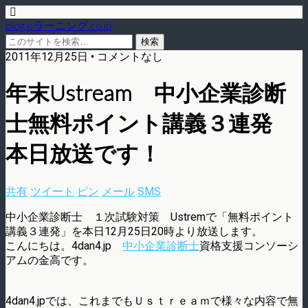
blog.eラーニング.co.jp
2011年12月25日 • コメントなし
年末Ustream 中小企業診断
士無料ポイント講義３連発
本日放送です！
共有
ツイート
ピン
メール
SMS
中小企業診断士 １次試験対策 Ustremで「無料ポイント
講義３連発」を本日12月25日20時より放送します。
こんにちは。4dan4.jp
中小企業診断士
資格支援コンソーシ
アムの金高です。
4dan4.jpでは、これまでもＵｓｔｒｅａｍで様々な内容で無