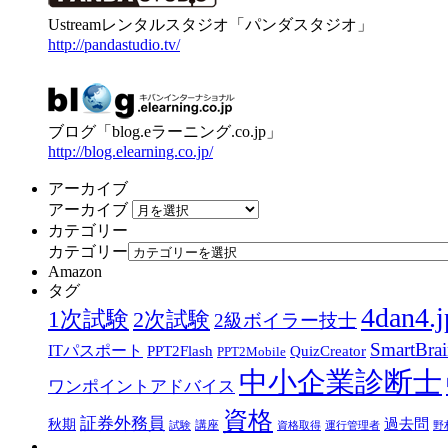
Ustreamレンタルスタジオ「パンダスタジオ」
http://pandastudio.tv/
ブログ「blog.eラーニング.co.jp」
http://blog.elearning.co.jp/
アーカイブ
アーカイブ
カテゴリー
カテゴリー
Amazon
タグ
4dan4.j
1次試験
2次試験
2級ボイラー技士
SmartBra
ITパスポート
PPT2Flash
QuizCreator
PPT2Mobile
中小企業診断士
ワンポイントアドバイス
資格
証券外務員
過去問
秋期
講座
試験
資格取得
運行管理者
野