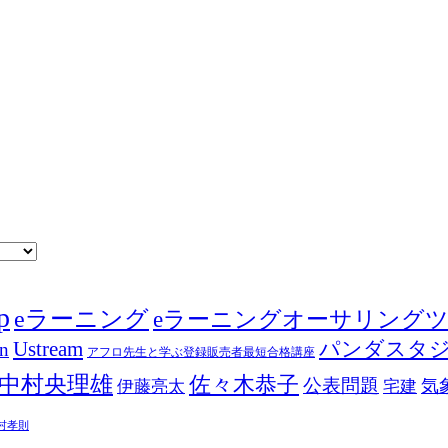
p
eラーニング
eラーニングオーサリング
Ustream
パンダスタ
in
アフロ先生と学ぶ登録販売者最短合格講座
中村央理雄
佐々木恭子
公表問題
伊藤亮太
気
宅建
村孝則