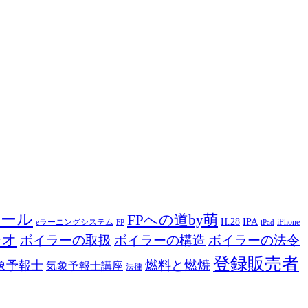
ツール
FPへの道by萌
H.28
IPA
eラーニングシステム
iPhone
FP
iPad
ジオ
ボイラーの取扱
ボイラーの構造
ボイラーの法令
登録販売者
燃料と燃焼
象予報士
気象予報士講座
法律