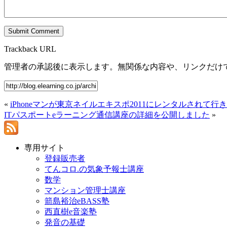
Trackback URL
管理者の承認後に表示します。無関係な内容や、リンクだけ
«
iPhoneマンが東京ネイルエキスポ2011にレンタルされて行
ITパスポートeラーニング通信講座の詳細を公開しました
»
専用サイト
登録販売者
てんコロ.の気象予報士講座
数学
マンション管理士講座
箭島裕治eBASS塾
西直樹e音楽塾
発音の基礎