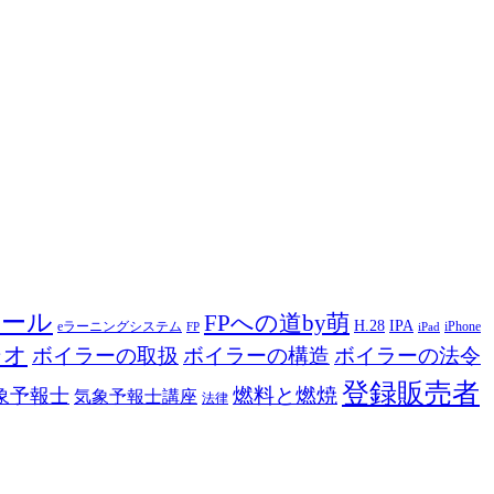
ツール
FPへの道by萌
H.28
IPA
eラーニングシステム
iPhone
FP
iPad
ジオ
ボイラーの取扱
ボイラーの構造
ボイラーの法令
登録販売者
燃料と燃焼
象予報士
気象予報士講座
法律