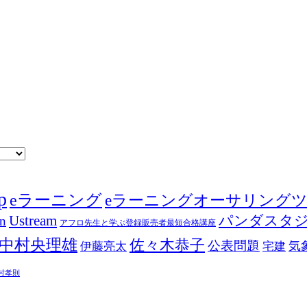
p
eラーニング
eラーニングオーサリング
Ustream
パンダスタ
in
アフロ先生と学ぶ登録販売者最短合格講座
中村央理雄
佐々木恭子
公表問題
伊藤亮太
気
宅建
村孝則