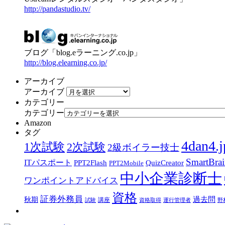
http://pandastudio.tv/
ブログ「blog.eラーニング.co.jp」
http://blog.elearning.co.jp/
アーカイブ
アーカイブ
カテゴリー
カテゴリー
Amazon
タグ
4dan4.j
1次試験
2次試験
2級ボイラー技士
SmartBra
ITパスポート
PPT2Flash
QuizCreator
PPT2Mobile
中小企業診断士
ワンポイントアドバイス
資格
証券外務員
過去問
秋期
講座
試験
資格取得
運行管理者
野