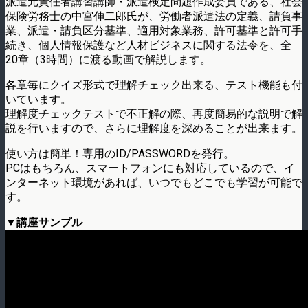
派遣元責任者講習講師・派遣検定問題作成委員である、社会
保険労務士の中宮伸二郎氏が、労働者派遣法の定義、請負事
業、派遣・請負区分基準、適用対象業務、許可基準と許可手
続き、個人情報保護など人材ビジネスに関する法令を、全
20章（3時間）に渡る動画で解説します。
各章毎にクイズ形式で理解チェック出来る、テスト機能も付
いています。
理解度チェックテストで不正解の際、再度簡易的な説明で解
説を行いますので、さらに理解度を深めることが出来ます。
使い方は簡単！専用のID/PASSWORDを発行。
PCはもちろん、スマートフォンにも対応しているので、イ
ンターネット環境があれば、いつでもどこでも学習が可能で
す。
▼講座サンプル