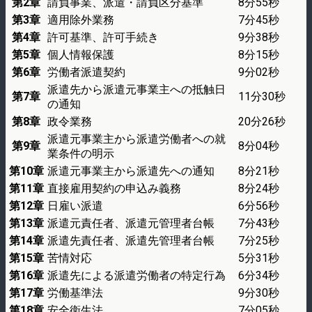
第2章
請負事業、派遣・請負区分基準
8分55秒
第3章
適用除外業務
7分45秒
第4章
許可基準、許可手続き
9分38秒
第5章
個人情報保護
8分15秒
第6章
労働者派遣契約
9分02秒
派遣先から派遣元事業主への抵触日
第7章
11分30秒
の通知
第8章
政令業務
20分26秒
派遣元事業主から派遣労働者への就
第9章
8分04秒
業条件の明示
第10章
派遣元事業主から派遣先への通知
8分21秒
第11章
直接雇用契約の申込み義務
8分24秒
第12章
日雇い派遣
6分56秒
第13章
派遣元責任者、派遣元管理者台帳
7分43秒
第14章
派遣先責任者、派遣先管理者台帳
7分25秒
第15章
苦情対応
5分31秒
第16章
派遣先による派遣労働者の特定行為
6分34秒
第17章
労働基準法
9分30秒
第18章
安全衛生法
7分05秒