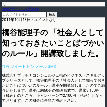
blog.eラーニング.co.jp
2011年10月13日 • コメントなし
橋谷能理子の 「社会人として
知っておきたいことばづかい
のルール」開講致しました。
共有
ツイート
ピン
メール
SMS
株式会社プラチナコンシェルジュ様のビジネス・スキルアッ
プシリーズとして、橋谷能理子の「社会人として知っておき
たいことばづかいのルール」講座が開講致しましたのでご紹
介いたします。講座は約60分の動画形式で、通常3,150円
（税込）のところ、キャンペーンで2,100円（税込）となっ
ております、この機会に是非ご検討下さい。