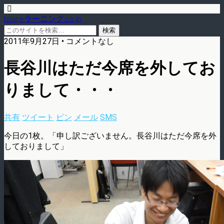
blog.eラーニング.co.jp
2011年9月27日 • コメントなし
長谷川はただ今席を外してお
りまして・・・
共有
ツイート
ピン
メール
SMS
今日の1枚。「申し訳ございません。長谷川はただ今席を外
しておりまして」