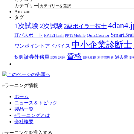
カテゴリー
Amazon
タグ
4dan4.j
1次試験
2次試験
2級ボイラー技士
SmartBra
ITパスポート
PPT2Flash
QuizCreator
PPT2Mobile
中小企業診断士
ワンポイントアドバイス
資格
証券外務員
過去問
秋期
講座
試験
資格取得
運行管理者
野
eラーニング情報
ホーム
ニュース＆トピック
製品一覧
eラーニングとは
会社概要
eラーニングを導入する