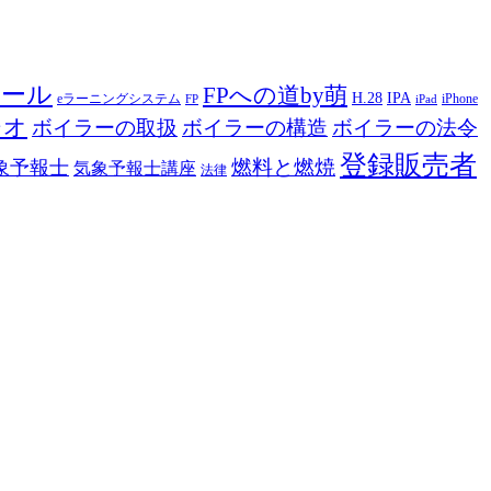
ツール
FPへの道by萌
H.28
IPA
eラーニングシステム
iPhone
FP
iPad
ジオ
ボイラーの取扱
ボイラーの構造
ボイラーの法令
登録販売者
燃料と燃焼
象予報士
気象予報士講座
法律