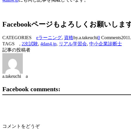
Facebookページもよろしくお願いしま
CATEGORIES
eラーニング
,
資格
by.a.takeuchi
0
Comments
2011
TAGS ,
2次試験
,
4dan4.jp
,
リアル学習会
,
中小企業診断士
記事の投稿者
a.takeuchi a
Facebook comments:
コメントをどうぞ