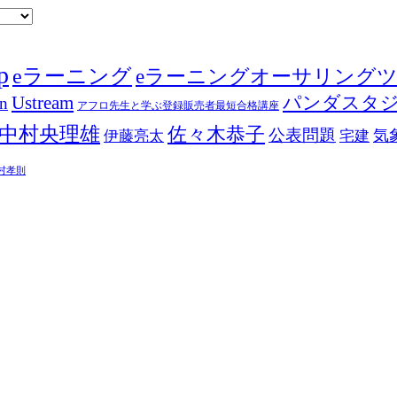
p
eラーニング
eラーニングオーサリング
Ustream
パンダスタ
in
アフロ先生と学ぶ登録販売者最短合格講座
中村央理雄
佐々木恭子
公表問題
伊藤亮太
気
宅建
村孝則