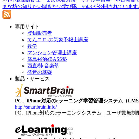
まな坊の知りたい聞きたい学び隊 vol.3 が公開されています
専用サイト
登録販売者
てんコロ.の気象予報士講座
数学
マンション管理士講座
箭島裕治eBASS塾
西直樹e音楽塾
発音の基礎
製品・サービス
PC、iPhone対応のeラーニング学習管理システム（LMS）【
http://smartbrain.info/
PC、iPhone対応のeラーニングシステム。ユーザ数無