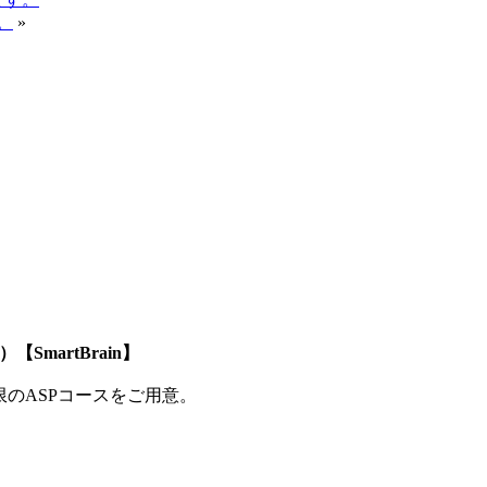
。
»
SmartBrain】
制限のASPコースをご用意。