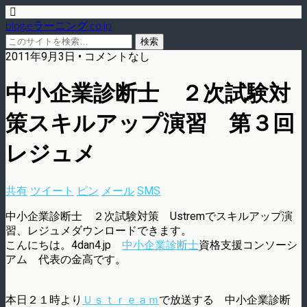
blog.eラーニング.co.jp
2011年9月3日 • コメントなし
中小企業診断士 ２次試験対
策スキルアップ演習 第３回
レジュメ
共有
ツイート
ピン
メール
SMS
中小企業診断士 ２次試験対策 Ustremでスキルアップ演
習、レジュメダウンロードできます。
こんにちは。4dan4.jp
中小企業診断士
資格支援コンソーシ
アム 代表の金高です。
本日２１時より
Ｕｓｔｒｅａｍ
で放送する 中小企業診断