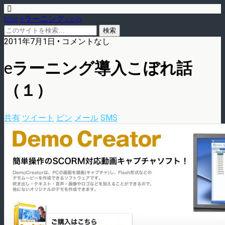
blog.eラーニング.co.jp
2011年7月1日 • コメントなし
eラーニング導入こぼれ話
（１）
共有
ツイート
ピン
メール
SMS