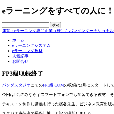
eラーニングをすべての人に！blo
運営：eラーニング専門企業（株）キバンインターナショナル
ホーム
eラーニングシステム
eラーニング教材
人気記事
お問合せ
FP3級収録終了
パンダスタジオ
にての
FP3級.COM
の収録は3月にスタートし
今回はPC,のみならずスマートフォンでも学習できる教材、
テキストを制作し講義も行った梶谷先生、ビジネス教育出版
スタジオ責任者の長谷川博士と記念撮影しました。