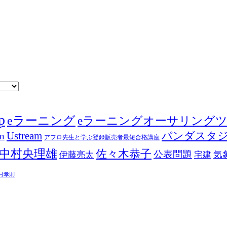
p
eラーニング
eラーニングオーサリング
Ustream
パンダスタ
in
アフロ先生と学ぶ登録販売者最短合格講座
中村央理雄
佐々木恭子
公表問題
伊藤亮太
気
宅建
村孝則