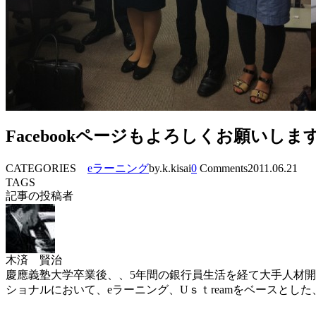
Facebookページもよろしくお願いしま
CATEGORIES
eラーニング
by.k.kisai
0
Comments
2011.06.21
TAGS
記事の投稿者
木済 賢治
慶應義塾大学卒業後、、5年間の銀行員生活を経て大手人材開
ショナルにおいて、eラーニング、Uｓｔreamをベースと