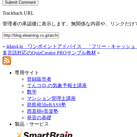
Trackback URL
管理者の承認後に表示します。無関係な内容や、リンクだけ
«
4dan4.jp ワンポイントアドバイス 「フリー・キャッシ
多言語対応のQuizCreator PROサンプル教材
»
専用サイト
登録販売者
てんコロ.の気象予報士講座
数学
マンション管理士講座
箭島裕治eBASS塾
西直樹e音楽塾
発音の基礎
製品・サービス