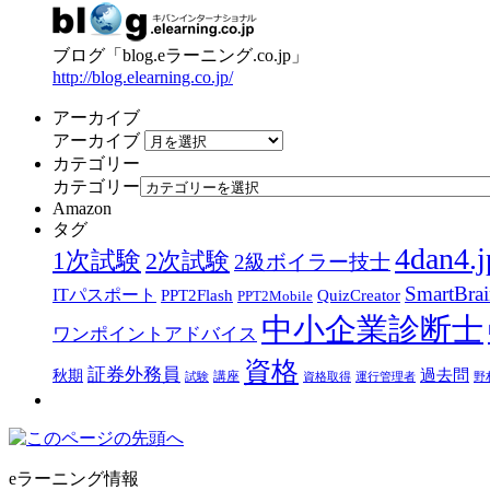
ブログ「blog.eラーニング.co.jp」
http://blog.elearning.co.jp/
アーカイブ
アーカイブ
カテゴリー
カテゴリー
Amazon
タグ
4dan4.j
1次試験
2次試験
2級ボイラー技士
SmartBra
ITパスポート
PPT2Flash
QuizCreator
PPT2Mobile
中小企業診断士
ワンポイントアドバイス
資格
証券外務員
過去問
秋期
講座
試験
資格取得
運行管理者
野
eラーニング情報