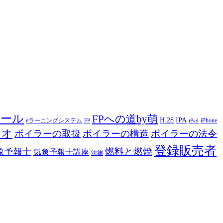
ツール
FPへの道by萌
H.28
IPA
eラーニングシステム
iPhone
FP
iPad
ジオ
ボイラーの取扱
ボイラーの構造
ボイラーの法令
登録販売者
燃料と燃焼
象予報士
気象予報士講座
法律