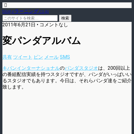
blog.eラーニング.co.jp
2011年6月21日 • コメントなし
変パンダアルバム
共有
ツイート
ピン
メール
SMS
キバンインターナショナル
の
パンダスタジオ
は、200回以上
の番組配信実績を持つスタジオですが、パンダがいっぱいい
るスタジオでもあります。今日は、それらパンダ達をご紹介
致します。