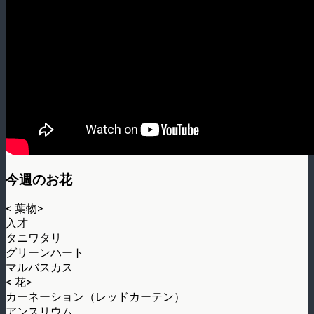
今週のお花
< 葉物>
入才
タニワタリ
グリーンハート
マルバスカス
< 花>
カーネーション（レッドカーテン）
アンスリウム