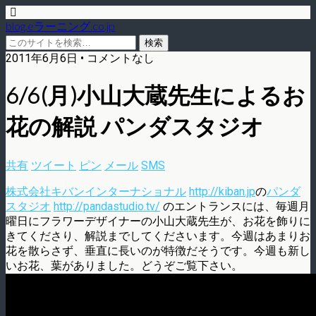
blog.eラーニング.co.jp
2011年6月6日 • コメントなし
6/6(月)小山大蔵先生によるお
花の解説 パンダスタジオ
共有
ツイート
ピン
メール
SMS
株式会社キバンインターナショナル
http://kiban.jp
の
パンダ
スタジオ
http://pandastudio.tv/
のエントランスには、毎週月
曜日にフラワーデザイナーの小山大蔵先生が、お花を飾りに
きてくださり、解説までしてくださいます。今週はあまりお
花を散らさず、垂直に長いのが特徴だそうです。今週も新し
いお花、葉がありました。どうぞご覧下さい。