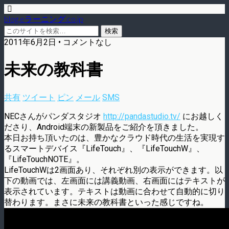
blog.eラーニング.co.jp
2011年6月2日 • コメントなし
未来の教科書
共有
ツイート
ピン
メール
SMS
NECさんがパンダスタジオ
http://pandastudio.tv/
にお越しく
ださり、Android端末の新製品をご紹介を頂きました。
本日お持ち頂いたのは、豊かなクラウド時代の生活を実現す
るスマートデバイス『LifeTouch』、『LifeTouchW』、
『LifeTouchNOTE』。
LifeTouchWは2画面あり、それぞれ別の表示ができます。以
下の動画では、左画面には講義動画、右画面にはテキストが
表示されています。テキストは動画に合わせて自動的に切り
替わります。まさに未来の教科書といった感じですね。