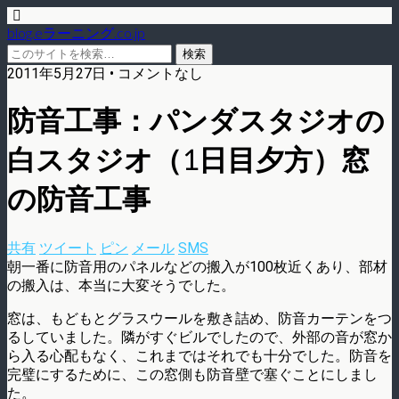
blog.eラーニング.co.jp
2011年5月27日 • コメントなし
防音工事：パンダスタジオの
白スタジオ（1日目夕方）窓
の防音工事
共有
ツイート
ピン
メール
SMS
朝一番に防音用のパネルなどの搬入が100枚近くあり、部材
の搬入は、本当に大変そうでした。
窓は、もどもとグラスウールを敷き詰め、防音カーテンをつ
るしていました。隣がすぐビルでしたので、外部の音が窓か
ら入る心配もなく、これまではそれでも十分でした。防音を
完璧にするために、この窓側も防音壁で塞ぐことにしまし
た。