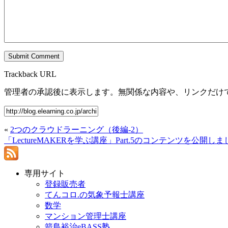
Trackback URL
管理者の承認後に表示します。無関係な内容や、リンクだけ
«
2つのクラウドラーニング（後編-2）
「LectureMAKERを学ぶ講座」Part.5のコンテンツを公開し
専用サイト
登録販売者
てんコロ.の気象予報士講座
数学
マンション管理士講座
箭島裕治eBASS塾