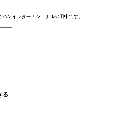
キバンインターナショナルの田中です。
━━━
━━━
＝＝＝
きる