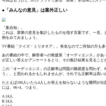
今回はもうひとつのクラウドである「群衆」を活用したeラ
●「みんなの意見」は案外正しい
「集合知」。
これは、群衆の意見を集計したものを指す言葉です。一見、
例をみてみましょう。
TV番組「クイズ・ミリオネア」。有名なのでご存知の方も多
あの番組の中で、解答者への救援策「オーディエンス」があっ
が正しい答えかアンケートをとり、その集計結果を見ること
この「オーディエンス」の正解率は問題の難易度を問わず、
う」、と思われるかもしれませんが、それでも正解率は高い
たとえば100人いたら4人しか答えを知らないような難問が
には、96÷4。つまり、
A 24人
B 24人