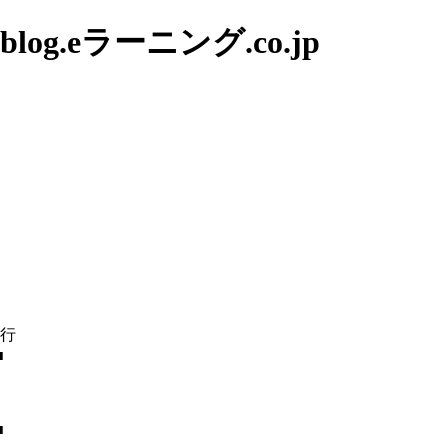
g.eラーニング.co.jp
発行
■
■