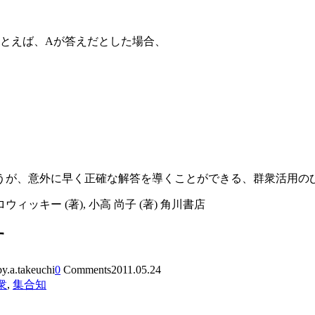
たとえば、Aが答えだとした場合、
うが、意外に早く正確な解答を導くことができる、群衆活用の
キー (著), 小高 尚子 (著) 角川書店
す
by.a.takeuchi
0
Comments
2011.05.24
衆
,
集合知