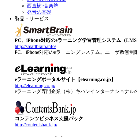
西直樹e音楽塾
発音の基礎
製品・サービス
PC、iPhone対応のeラーニング学習管理システム（LMS）【
http://smartbrain.info/
PC、iPhone対応のeラーニングシステム。ユーザ数無
eラーニングポータルサイト【elearning.co.jp】
http://elearning.co.jp/
eラーニング専門企業（株）キバンインターナショナル
コンテンツビジネス支援パック
http://contentsbank.jp/