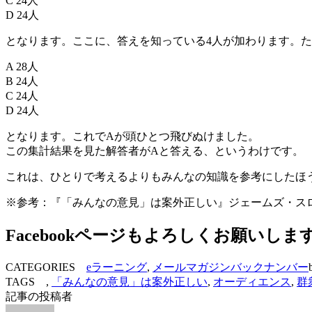
C 24人
D 24人
となります。ここに、答えを知っている4人が加わります。
A 28人
B 24人
C 24人
D 24人
となります。これでAが頭ひとつ飛びぬけました。
この集計結果を見た解答者がAと答える、というわけです。
これは、ひとりで考えるよりもみんなの知識を参考にしたほ
※参考：『「みんなの意見」は案外正しい』ジェームズ・スロウィッ
Facebookページもよろしくお願いしま
CATEGORIES
eラーニング
,
メールマガジンバックナンバー
TAGS ,
「みんなの意見」は案外正しい
,
オーディエンス
,
群
記事の投稿者