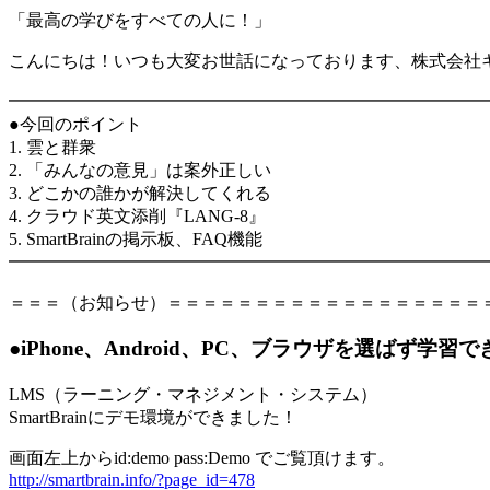
「最高の学びをすべての人に！」
こんにちは！いつも大変お世話になっております、株式会社
━━━━━━━━━━━━━━━━━━━━━━━━━━━
●今回のポイント
1. 雲と群衆
2. 「みんなの意見」は案外正しい
3. どこかの誰かが解決してくれる
4. クラウド英文添削『LANG-8』
5. SmartBrainの掲示板、FAQ機能
━━━━━━━━━━━━━━━━━━━━━━━━━━━
＝＝＝（お知らせ）＝＝＝＝＝＝＝＝＝＝＝＝＝＝＝＝＝＝
●iPhone、Android、PC、ブラウザを選ばず学習で
LMS（ラーニング・マネジメント・システム）
SmartBrainにデモ環境ができました！
画面左上からid:demo pass:Demo でご覧頂けます。
http://smartbrain.info/?page_id=478