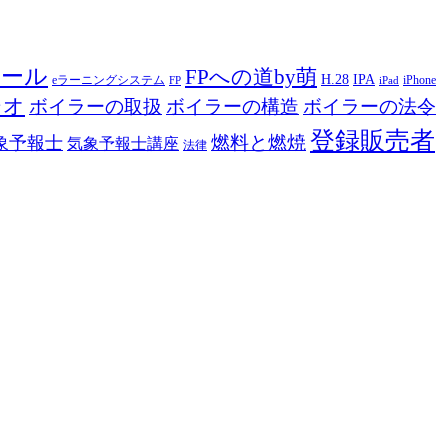
ツール
FPへの道by萌
H.28
IPA
eラーニングシステム
iPhone
FP
iPad
ジオ
ボイラーの取扱
ボイラーの構造
ボイラーの法令
登録販売者
燃料と燃焼
象予報士
気象予報士講座
法律