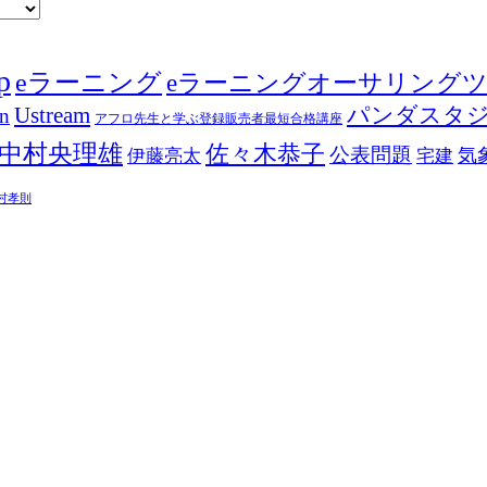
p
eラーニング
eラーニングオーサリング
Ustream
パンダスタ
in
アフロ先生と学ぶ登録販売者最短合格講座
中村央理雄
佐々木恭子
公表問題
伊藤亮太
気
宅建
村孝則