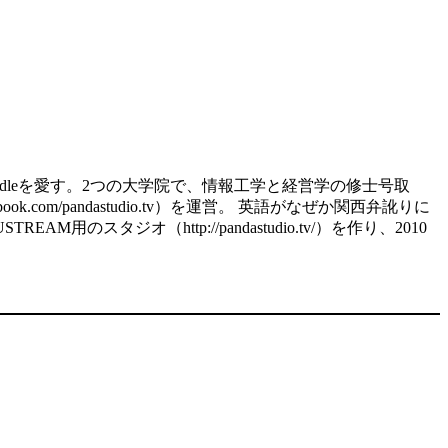
d、kindleを愛す。2つの大学院で、情報工学と経営学の修士号取
.com/pandastudio.tv）を運営。 英語がなぜか関西弁訛りに
スタジオ（http://pandastudio.tv/）を作り、2010