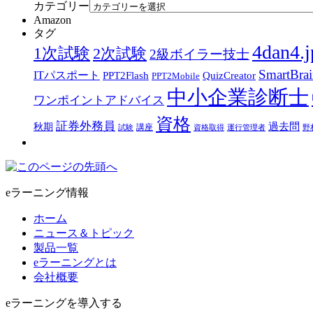
カテゴリー
Amazon
タグ
4dan4.j
1次試験
2次試験
2級ボイラー技士
SmartBra
ITパスポート
PPT2Flash
QuizCreator
PPT2Mobile
中小企業診断士
ワンポイントアドバイス
資格
証券外務員
過去問
秋期
講座
試験
資格取得
運行管理者
野
eラーニング情報
ホーム
ニュース＆トピック
製品一覧
eラーニングとは
会社概要
eラーニングを導入する