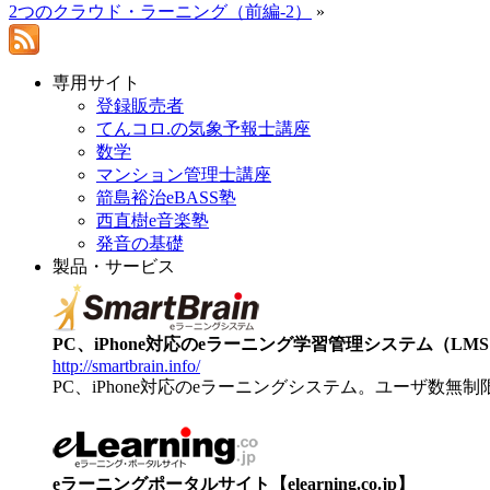
2つのクラウド・ラーニング（前編-2）
»
専用サイト
登録販売者
てんコロ.の気象予報士講座
数学
マンション管理士講座
箭島裕治eBASS塾
西直樹e音楽塾
発音の基礎
製品・サービス
PC、iPhone対応のeラーニング学習管理システム（LMS）【
http://smartbrain.info/
PC、iPhone対応のeラーニングシステム。ユーザ数無
eラーニングポータルサイト【elearning.co.jp】