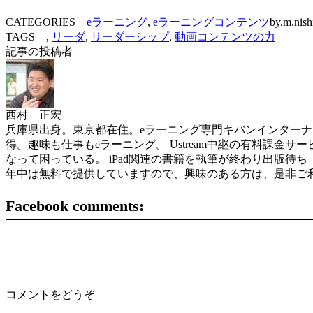
CATEGORIES
eラーニング
,
eラーニングコンテンツ
by.m.nis
TAGS ,
リーダ
,
リーダーシップ
,
動画コンテンツの力
記事の投稿者
西村 正宏
兵庫県出身。東京都在住。eラーニング専門キバンインターナショナル( 
得。趣味も仕事もeラーニング。 Ustream中継の有料課金サービスを世界
なって困っている。 iPad関連の書籍を執筆が終わり出版待ち（ソフトバン
年中は無料で提供していますので、興味のある方は、是非ご
Facebook comments:
コメントをどうぞ