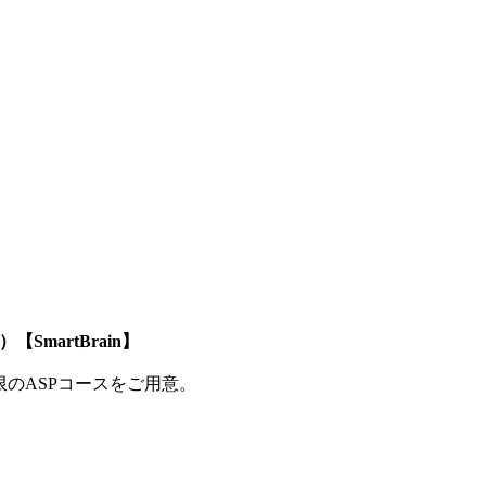
SmartBrain】
制限のASPコースをご用意。