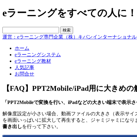
eラーニングをすべての人に！blo
運営：eラーニング専門企業（株）キバンインターナショナル
ホーム
eラーニングシステム
eラーニング教材
人気記事
お問合せ
【FAQ】PPT2Mobile/iPad用に大
「PPT2Mobileで変換を行い、iPadなどの大きい端末で
解像度設定が小さい場合、動画ファイルの大きさ（表示サイ
を画面いっぱいに拡大して再生すると、ジャミジャミになりま
書き出し
を行って下さい。