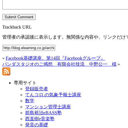
Trackback URL
管理者の承認後に表示します。無関係な内容や、リンクだけ
«
Facebook基礎講座。第14回『Facebookグループ』
パンダスタジオのご感想 有限会社技流 中野公一 様
»
専用サイト
登録販売者
てんコロ.の気象予報士講座
数学
マンション管理士講座
箭島裕治eBASS塾
西直樹e音楽塾
発音の基礎