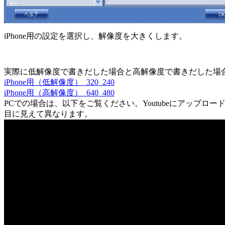
iPhone用の設定を選択し、解像度を大きくします。
実際に低解像度で書きだした場合と高解像度で書きだした場合に
iPhone用（低解像度）_320_240
iPhone用（高解像度）_640_480
PCでの場合は、以下をご覧ください。Youtubeにアップロ
目に見えて異なります。