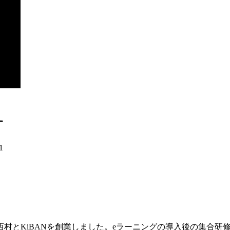
す
1
村とKiBANを創業しました。eラーニングの導入後の集合研