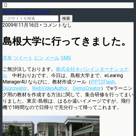
blog.eラーニング.co.jp
2009年11月16日 • コメントなし
島根大学に行ってきました。
共有
ツイート
ピン
メール
SMS
ご無沙汰しております。
株式会社キバンインターナショナ
ル
中村おりおです。今日は、島根大学まで、eLearing
Manager4U ならびに、教材作成ツール（
PPT2Flash
、
Quizcreator
、
WebVideoAuthor
、
DemoCreator
）でeラーニン
グ用の教材を作成する方法に関して、集合研修を行ってまい
りました。東京-島根は、はるか遠いイメージですが、飛行
機で1時間なので日帰りで充分行って帰ってこれます。