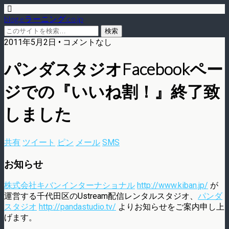
blog.eラーニング.co.jp
2011年5月2日 • コメントなし
パンダスタジオFacebookペー
ジでの『いいね割！』終了致
しました
共有
ツイート
ピン
メール
SMS
お知らせ
株式会社キバンインターナショナル
http://www.kiban.jp/
が
運営する千代田区のUstream配信レンタルスタジオ、
パンダ
スタジオ
http://pandastudio.tv/
よりお知らせをご案内申し上
げます。