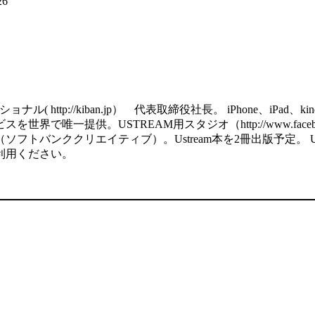
26
http://kiban.jp） 代表取締役社長。 iPhone、iPa
で唯一提供。USTREAM用スタジオ（http://www.facebook
ククリエイティブ）。Ustream本を2冊出版予定。 USTREAM用の
利用ください。