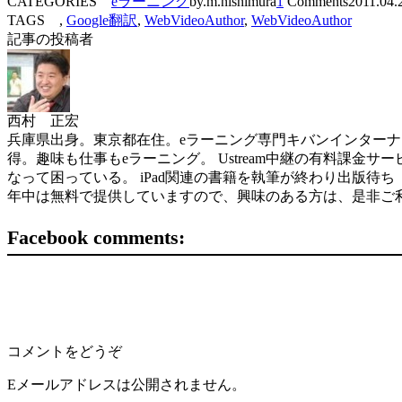
CATEGORIES
eラーニング
by.m.nishimura
1
Comments
2011.04.
TAGS ,
Google翻訳
,
WebVideoAuthor
,
WebVideoAuthor
記事の投稿者
西村 正宏
兵庫県出身。東京都在住。eラーニング専門キバンインターナショナル( 
得。趣味も仕事もeラーニング。 Ustream中継の有料課金サービスを世界
なって困っている。 iPad関連の書籍を執筆が終わり出版待ち（ソフトバン
年中は無料で提供していますので、興味のある方は、是非ご
Facebook comments:
コメントをどうぞ
Eメールアドレスは公開されません。