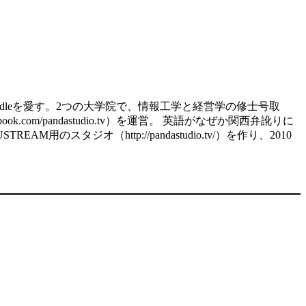
d、kindleを愛す。2つの大学院で、情報工学と経営学の修士号取
.com/pandastudio.tv）を運営。 英語がなぜか関西弁訛りに
スタジオ（http://pandastudio.tv/）を作り、2010