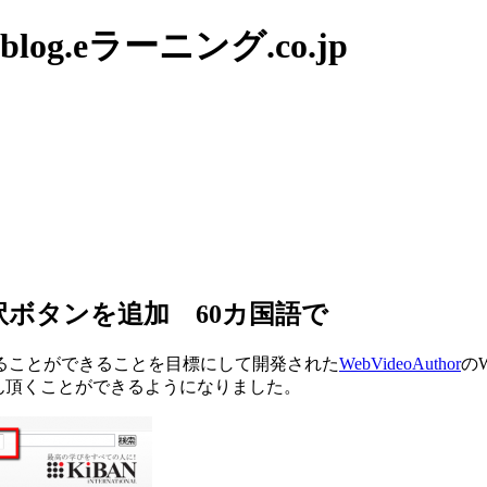
g.eラーニング.co.jp
動翻訳ボタンを追加 60カ国語で
ることができることを目標にして開発された
WebVideoAuthor
の
らん頂くことができるようになりました。