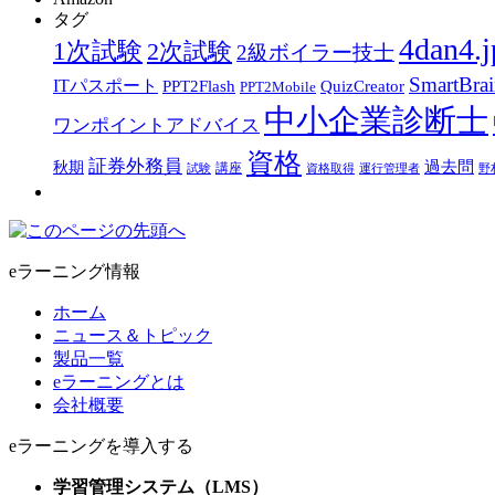
タグ
4dan4.j
1次試験
2次試験
2級ボイラー技士
SmartBra
ITパスポート
PPT2Flash
QuizCreator
PPT2Mobile
中小企業診断士
ワンポイントアドバイス
資格
証券外務員
過去問
秋期
講座
試験
資格取得
運行管理者
野
eラーニング情報
ホーム
ニュース＆トピック
製品一覧
eラーニングとは
会社概要
eラーニングを導入する
学習管理システム（LMS）