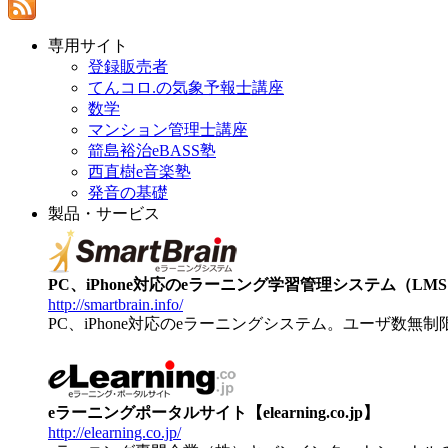
専用サイト
登録販売者
てんコロ.の気象予報士講座
数学
マンション管理士講座
箭島裕治eBASS塾
西直樹e音楽塾
発音の基礎
製品・サービス
PC、iPhone対応のeラーニング学習管理システム（LMS）【
http://smartbrain.info/
PC、iPhone対応のeラーニングシステム。ユーザ数無
eラーニングポータルサイト【elearning.co.jp】
http://elearning.co.jp/