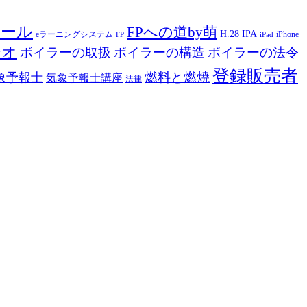
ツール
FPへの道by萌
H.28
IPA
eラーニングシステム
iPhone
FP
iPad
ジオ
ボイラーの取扱
ボイラーの構造
ボイラーの法令
登録販売者
燃料と燃焼
象予報士
気象予報士講座
法律