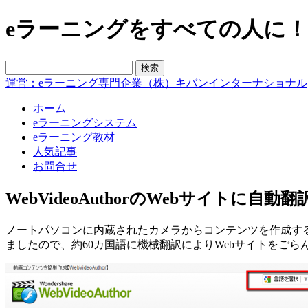
eラーニングをすべての人に！blo
運営：eラーニング専門企業（株）キバンインターナショナル
ホーム
eラーニングシステム
eラーニング教材
人気記事
お問合せ
WebVideoAuthorのWebサイトに自
ノートパソコンに内蔵されたカメラからコンテンツを作成す
ましたので、約60カ国語に機械翻訳によりWebサイトをご