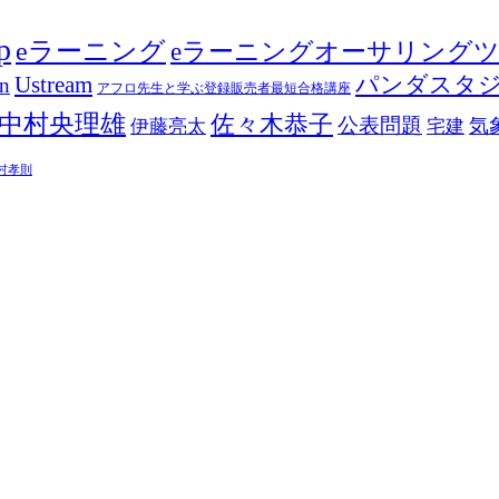
p
eラーニング
eラーニングオーサリング
Ustream
パンダスタ
in
アフロ先生と学ぶ登録販売者最短合格講座
中村央理雄
佐々木恭子
公表問題
伊藤亮太
気
宅建
村孝則