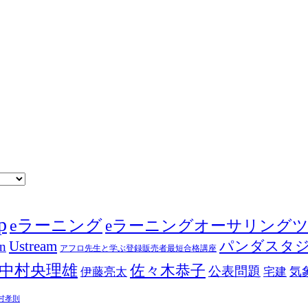
p
eラーニング
eラーニングオーサリング
Ustream
パンダスタ
in
アフロ先生と学ぶ登録販売者最短合格講座
中村央理雄
佐々木恭子
公表問題
伊藤亮太
気
宅建
村孝則