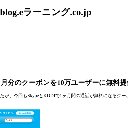
g.eラーニング.co.jp
1ヶ月分のクーポンを10万ユーザーに無料提
たが、今回もSkypeとKDDIで1ヶ月間の通話が無料になるク
)