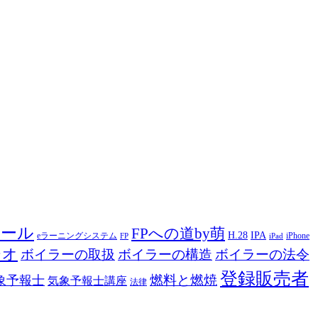
ツール
FPへの道by萌
H.28
IPA
eラーニングシステム
iPhone
FP
iPad
ジオ
ボイラーの取扱
ボイラーの構造
ボイラーの法令
登録販売者
燃料と燃焼
象予報士
気象予報士講座
法律