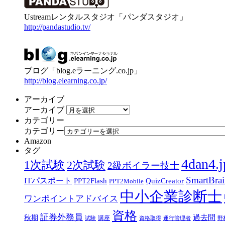
Ustreamレンタルスタジオ「パンダスタジオ」
http://pandastudio.tv/
ブログ「blog.eラーニング.co.jp」
http://blog.elearning.co.jp/
アーカイブ
アーカイブ
カテゴリー
カテゴリー
Amazon
タグ
4dan4.j
1次試験
2次試験
2級ボイラー技士
SmartBra
ITパスポート
PPT2Flash
QuizCreator
PPT2Mobile
中小企業診断士
ワンポイントアドバイス
資格
証券外務員
過去問
秋期
講座
試験
資格取得
運行管理者
野