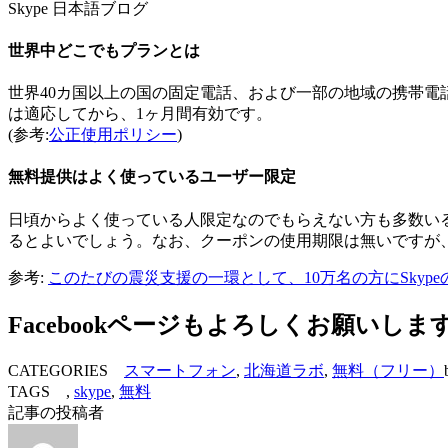
Skype 日本語ブログ
世界中どこでもプランとは
世界40カ国以上の国の固定電話、および一部の地域の携帯
は適応してから、1ヶ月間有効です。
(参考:
公正使用ポリシー
)
無料提供はよく使っているユーザー限定
日頃からよく使っている人限定なのでもらえない方も多数い
るとよいでしょう。なお、クーポンの使用期限は無いですが
参考:
このたびの震災支援の一環として、10万名の方にSky
Facebookページもよろしくお願いしま
CATEGORIES
スマートフォン
,
北海道ラボ
,
無料（フリー）
TAGS ,
skype
,
無料
記事の投稿者