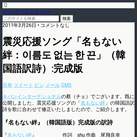
blog.eラーニング.co.jp
2011年3月26日 • コメントなし
震災応援ソング「名もない
絆：이름도 없는 한 끈」（韓
国語訳詩）:完成版
共有
ツイート
ピン
メール
SMS
キバンインターナショナル
の蔡（チェ）でございます。既に
公開しました、震災応援ソングの「
名もない絆
」の韓国語訳
詩を歌に合わせて修正いたしましたので、ご紹介します。
『名もない絆』（韓国語版）完成版の訳詩
『
名もない絆
』 作詞 shu 作曲 尾飛良幸