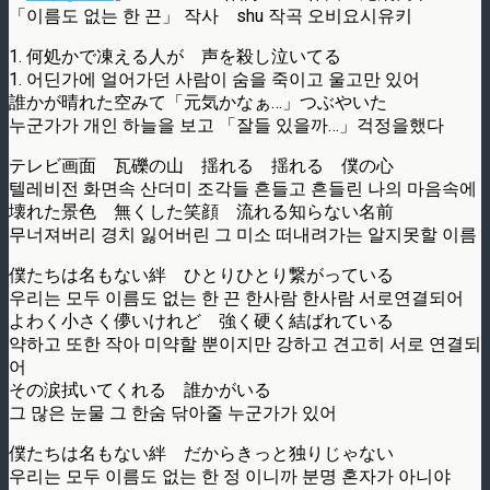
「이름도 없는 한 끈」 작사 shu 작곡 오비요시유키
1. 何処かで凍える人が 声を殺し泣いてる
1. 어딘가에 얼어가던 사람이 숨을 죽이고 울고만 있어
誰かが晴れた空みて「元気かなぁ…」つぶやいた
누군가가 개인 하늘을 보고 「잘들 있을까…」걱정을했다
テレビ画面 瓦礫の山 揺れる 揺れる 僕の心
텔레비전 화면속 산더미 조각들 흔들고 흔들린 나의 마음속에
壊れた景色 無くした笑顔 流れる知らない名前
무너져버리 경치 잃어버린 그 미소 떠내려가는 알지못할 이름
僕たちは名もない絆 ひとりひとり繋がっている
우리는 모두 이름도 없는 한 끈 한사람 한사람 서로연결되어
よわく小さく儚いけれど 強く硬く結ばれている
약하고 또한 작아 미약할 뿐이지만 강하고 견고히 서로 연결되
어
その涙拭いてくれる 誰かがいる
그 많은 눈물 그 한숨 닦아줄 누군가가 있어
僕たちは名もない絆 だからきっと独りじゃない
우리는 모두 이름도 없는 한 정 이니까 분명 혼자가 아니야