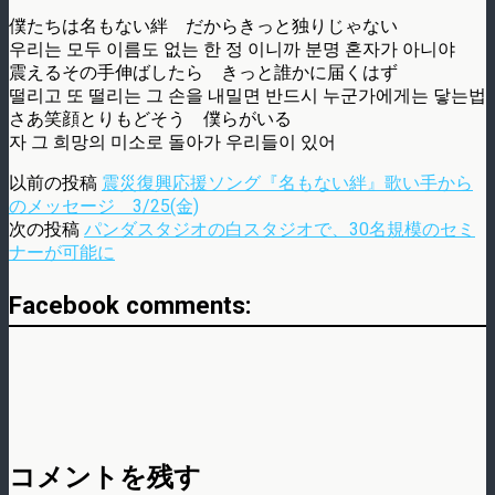
僕たちは名もない絆 だからきっと独りじゃない
우리는 모두 이름도 없는 한 정 이니까 분명 혼자가 아니야
震えるその手伸ばしたら きっと誰かに届くはず
떨리고 또 떨리는 그 손을 내밀면 반드시 누군가에게는 닿는법
さあ笑顔とりもどそう 僕らがいる
자 그 희망의 미소로 돌아가 우리들이 있어
以前の投稿
震災復興応援ソング『名もない絆』歌い手から
のメッセージ 3/25(金)
次の投稿
パンダスタジオの白スタジオで、30名規模のセミ
ナーが可能に
Facebook comments:
コメントを残す