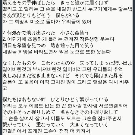
震えるその手伸ばしたら きっと誰かに届くはず
떨리고 또 떨리는 그 손을 내밀면 반드시 누군가에게는 닿는법
さあ笑顔とりもどそう 僕らがいる
자 그 희망의 미소로 돌아가 우리들이 있어
2. 何処かで助け出された 小さな命笑う
2. 어딘가에 조용하게 들리는 건져진 작은생명 웃는다
明日を希望を見つめ 透き通った目で笑う
내일을 희망을 바라보면서 맑은 눈으로 또한 웃는다
なくしたものや こわれたものや 失ってしまった想い出よ
잃어버린것과 부서져버린것 잃어버리고만 우리들의 추억
哀しみはまだ泣き止まないけど それでも陽はまた昇る
슬픔이 또 울음이 아직 그치진 않아 그래도 햇살은 다시 비추
고
僕たちは名もない絆 ひとりひとり繋がっている
우리는 모두 이름도 없는 한 끈 한사람 한사람 서로연결되어
その手そっと握りしめて 名もなきその手握り返して
그 손을 살며시 잡고서 이름도 모르는 그손을 잡아주면서
繋がっていく 重なっていく 大きくなっていく
연결되어서 포개진 그손이 점점 더 커져서