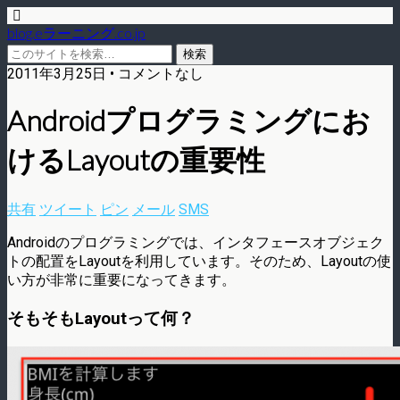
blog.eラーニング.co.jp
2011年3月25日 • コメントなし
Androidプログラミングにお
けるLayoutの重要性
共有
ツイート
ピン
メール
SMS
Androidのプログラミングでは、インタフェースオブジェク
トの配置をLayoutを利用しています。そのため、Layoutの使
い方が非常に重要になってきます。
そもそもLayoutって何？