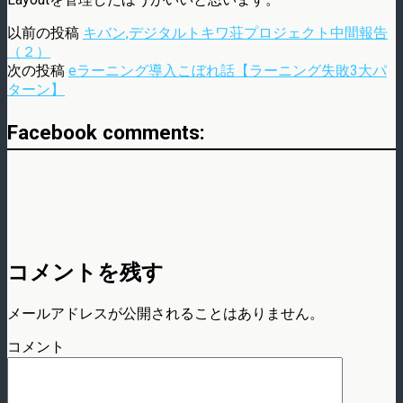
以前の投稿
キバン,デジタルトキワ荘プロジェクト中間報告
（２）
次の投稿
eラーニング導入こぼれ話【ラーニング失敗3大パ
ターン】
Facebook comments:
コメントを残す
メールアドレスが公開されることはありません。
コメント