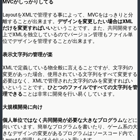
MVCがしっかりしてる
LayoutをXMLで管理する事によって、MVCをはっきりと分
離することが出来ます。
デザインを変更したい場合はXML
だけを変更すればいい
ということです。また、共同開発する
上でXMLを独立しているのでバージョン管理もファイル単
位でデザインを管理することが出来ます。
表示文字列の管理が楽
XMLで定義している物全般に言えることですが、文字列の
変更があった場合、使用されている文字列をすべて変更する
必要はなく、XMLで管理された文字列のみを変更すればい
いということです。
ひとつのファイルですべての文字列を管
理できる
ことは非常に開発を行い易くしています。
大規模開発に向け
個人単位ではなく共同開発が必要な大きなプログラム
などに
向いています。簡単なプログラムを書いたり、ゲーム系の大
きなデザインの変更があるプログラムはソースコード内で、
Layoutを管理したほうがいいと思います。