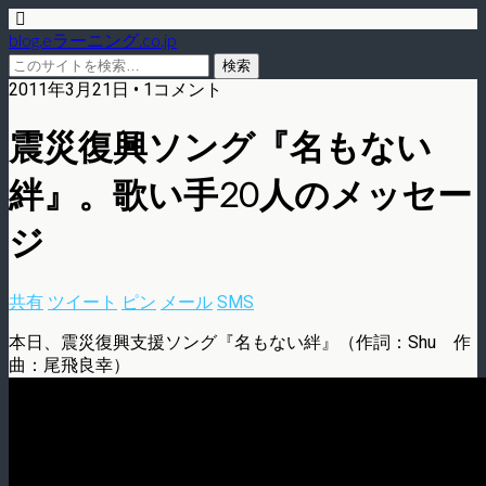
blog.eラーニング.co.jp
2011年3月21日 • 1コメント
震災復興ソング『名もない
絆』。歌い手20人のメッセー
ジ
共有
ツイート
ピン
メール
SMS
本日、震災復興支援ソング『名もない絆』（作詞：Shu 作
曲：尾飛良幸）