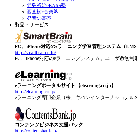
箭島裕治eBASS塾
西直樹e音楽塾
発音の基礎
製品・サービス
PC、iPhone対応のeラーニング学習管理システム（LMS）【
http://smartbrain.info/
PC、iPhone対応のeラーニングシステム。ユーザ数無
eラーニングポータルサイト【elearning.co.jp】
http://elearning.co.jp/
eラーニング専門企業（株）キバンインターナショナル
コンテンツビジネス支援パック
http://contentsbank.jp/