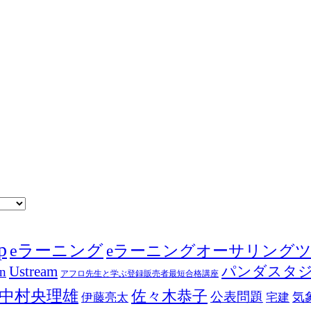
p
eラーニング
eラーニングオーサリング
Ustream
パンダスタ
in
アフロ先生と学ぶ登録販売者最短合格講座
中村央理雄
佐々木恭子
公表問題
伊藤亮太
気
宅建