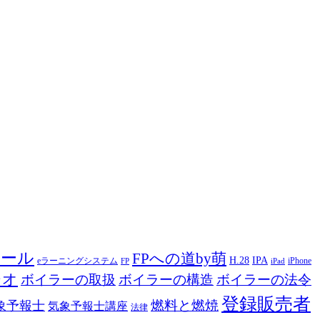
ツール
FPへの道by萌
H.28
IPA
eラーニングシステム
iPhone
FP
iPad
ジオ
ボイラーの取扱
ボイラーの構造
ボイラーの法令
登録販売者
燃料と燃焼
象予報士
気象予報士講座
法律