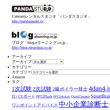
Ustreamレンタルスタジオ「パンダスタジオ」
http://pandastudio.tv/
ブログ「blog.eラーニング.co.jp」
http://blog.elearning.co.jp/
アーカイブ
アーカイブ
カテゴリー
カテゴリー
Amazon
タグ
4dan4.j
1次試験
2次試験
2級ボイラー技士
SmartBra
ITパスポート
PPT2Flash
QuizCreator
PPT2Mobile
中小企業診断士
ワンポイントアドバイス