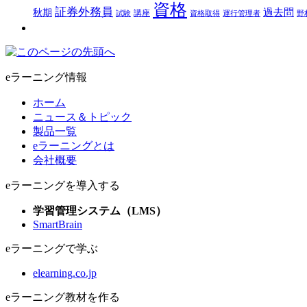
資格
証券外務員
過去問
秋期
講座
試験
資格取得
運行管理者
野
eラーニング情報
ホーム
ニュース＆トピック
製品一覧
eラーニングとは
会社概要
eラーニングを導入する
学習管理システム（LMS）
SmartBrain
eラーニングで学ぶ
elearning.co.jp
eラーニング教材を作る