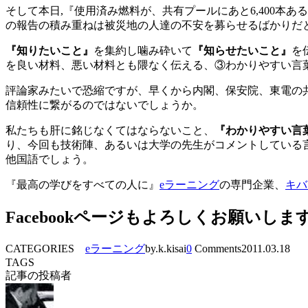
そして本日,『使用済み燃料が、共有プールにあと6,400
の報告の積み重ねは被災地の人達の不安を募らせるばかりだ
『知りたいこと』
を集約し噛み砕いて
『知らせたいこと』
を
を良い材料、悪い材料とも隈なく伝える、③わかりやすい言
評論家みたいで恐縮ですが、早くから内閣、保安院、東電の
信頼性に繋がるのではないでしょうか。
私たちも肝に銘じなくてはならないこと、
『わかりやすい言
り、今回も技術陣、あるいは大学の先生がコメントしている
他国語でしょう。
『最高の学びをすべての人に』
eラーニング
の専門企業、
キバ
Facebookページもよろしくお願いしま
CATEGORIES
eラーニング
by.k.kisai
0
Comments
2011.03.18
TAGS
記事の投稿者