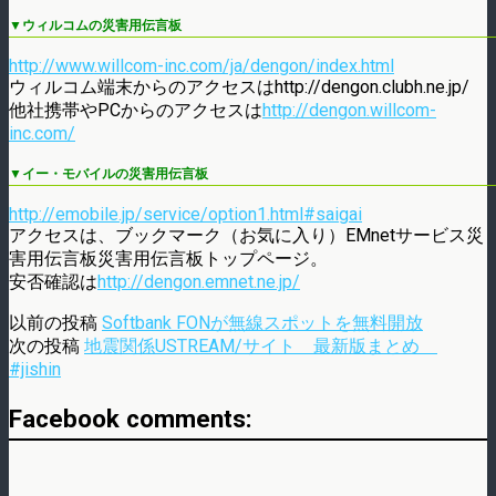
▼ウィルコムの災害用伝言板
http://www.willcom-inc.com/ja/dengon/index.html
ウィルコム端末からのアクセスはhttp://dengon.clubh.ne.jp/
他社携帯やPCからのアクセスは
http://dengon.willcom-
inc.com/
▼イー・モバイルの災害用伝言板
http://emobile.jp/service/option1.html#saigai
アクセスは、ブックマーク（お気に入り）EMnetサービス災
害用伝言板災害用伝言板トップページ。
安否確認は
http://dengon.emnet.ne.jp/
以前の投稿
Softbank FONが無線スポットを無料開放
次の投稿
地震関係USTREAM/サイト 最新版まとめ
#jishin
Facebook comments: