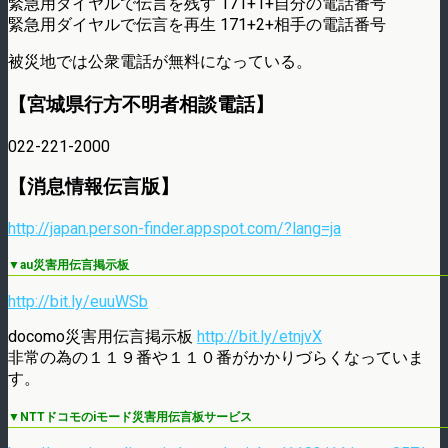
緊急用ダイヤルで伝言を残す 171+1+自分の電話番号
緊急用ダイヤルで伝言を再生 171+2+相手の電話番号
被災地では公衆電話が無料になっている。
【宮城県行方不明者相談電話】
022-221-2000
【消息情報伝言版】
http://japan.person-finder.appspot.com/?lang=ja
▼au災害用伝言掲示板
http://bit.ly/euuWSb
docomo災害用伝言掲示板
http://bit.ly/etnjvX
非常の為の１１９番や１１０番がかかりづらくなっていま
す。
▼NTTドコモのiモード災害用伝言板サービス