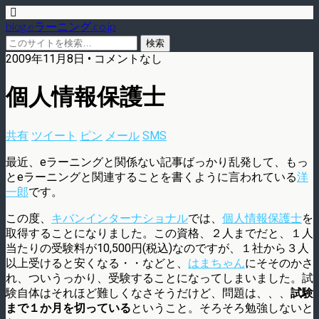
blog.eラーニング.co.jp
2009年11月8日 • コメントなし
個人情報保護士
共有
ツイート
ピン
メール
SMS
最近、eラーニングと関係ない記事ばっかり乱発して、もっ
とeラーニングと関連することを書くように言われている
洋
一郎
です。
この度、
キバンインターナショナル
では、
個人情報保護士
を
取得することになりました。この資格、２人までだと、１人
当たりの受験料が10,500円(税込)なのですが、１社から３人
以上受けると安くなる・・などと、
はまちゃん
にそそのかさ
れ、ついうっかり、受験することになってしまいました。試
験自体はそれほど難しくなさそうだけど、問題は、、、
試験
まで１か月を切っている
ということ。そろそろ勉強しないと