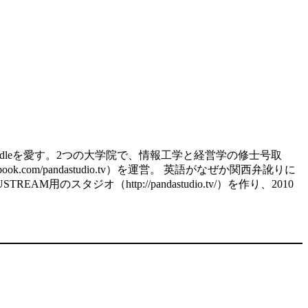
d、kindleを愛す。2つの大学院で、情報工学と経営学の修士号取
.com/pandastudio.tv）を運営。 英語がなぜか関西弁訛りに
スタジオ（http://pandastudio.tv/）を作り、2010