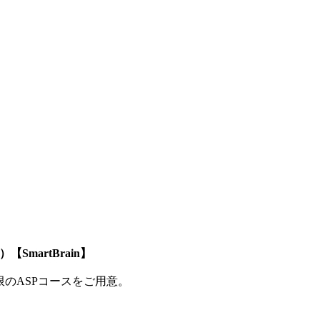
SmartBrain】
制限のASPコースをご用意。