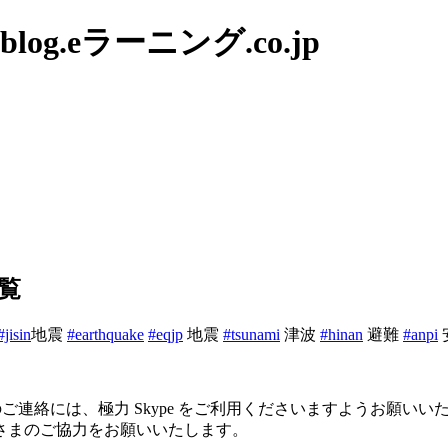
g.eラーニング.co.jp
一覧
#jisin
地震
#earthquake
#eqjp
地震
#tsunami
津波
#hinan
避難
#anpi
士でのご連絡には、極力 Skype をご利用くださいますようお
さまのご協力をお願いいたします。