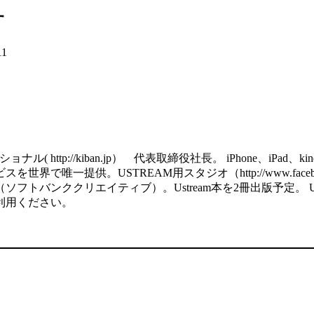
す
11
http://kiban.jp） 代表取締役社長。 iPhone、iPa
で唯一提供。USTREAM用スタジオ（http://www.facebook
ククリエイティブ）。Ustream本を2冊出版予定。 USTREAM用の
利用ください。