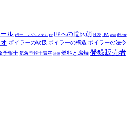
ツール
FPへの道by萌
H.28
IPA
eラーニングシステム
iPhone
FP
iPad
ジオ
ボイラーの取扱
ボイラーの構造
ボイラーの法令
登録販売者
燃料と燃焼
象予報士
気象予報士講座
法律