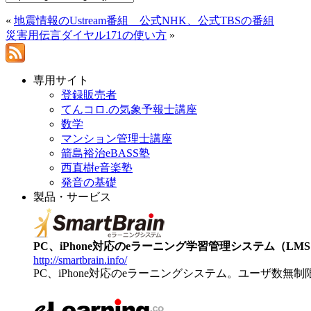
«
地震情報のUstream番組 公式NHK、公式TBSの番組
災害用伝言ダイヤル171の使い方
»
専用サイト
登録販売者
てんコロ.の気象予報士講座
数学
マンション管理士講座
箭島裕治eBASS塾
西直樹e音楽塾
発音の基礎
製品・サービス
PC、iPhone対応のeラーニング学習管理システム（LMS）【
http://smartbrain.info/
PC、iPhone対応のeラーニングシステム。ユーザ数無