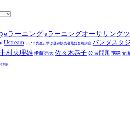
p
eラーニング
eラーニングオーサリング
Ustream
パンダスタ
in
アフロ先生と学ぶ登録販売者最短合格講座
中村央理雄
佐々木恭子
公表問題
伊藤亮太
気
宅建
村孝則