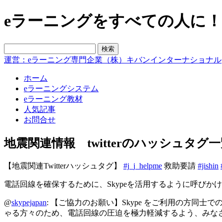
eラーニングをすべての人に！blo
運営：eラーニング専門企業（株）キバンインターナショナル
ホーム
eラーニングシステム
eラーニング教材
人気記事
お問合せ
地震関連情報 twitterのハッシュタグ
【地震関連Twitterハッシュタグ】
#j_j_helpme
救助要請
#jishin
電話回線を確保するために、Skypeを活用するように呼びかけ
@
skypejapan
: 【ご協力のお願い】Skype をご利用の方同
ゃる方々のため、電話回線の圧迫を極力軽減するよう、みな