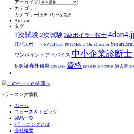
アーカイブ
カテゴリー
カテゴリー
Amazon
タグ
4dan4.j
1次試験
2次試験
2級ボイラー技士
SmartBra
ITパスポート
PPT2Flash
QuizCreator
PPT2Mobile
中小企業診断士
ワンポイントアドバイス
資格
証券外務員
過去問
秋期
講座
試験
資格取得
運行管理者
野
eラーニング情報
ホーム
ニュース＆トピック
製品一覧
eラーニングとは
会社概要