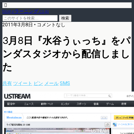
blog.eラーニング.co.jp
2011年3月8日 • コメントなし
3月8日『水谷うぃっち』をパ
ンダスタジオから配信しまし
た
共有
ツイート
ピン
メール
SMS