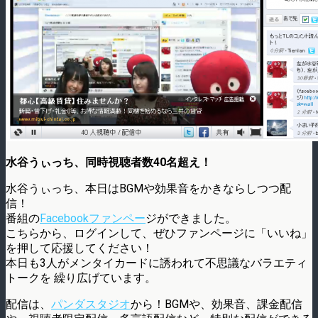
水谷うぃっち、同時視聴者数40名超え！
水谷うぃっち、本日はBGMや効果音をかきならしつつ配
信！
番組の
Facebookファンペー
ジができました。
こちらから、ログインして、ぜひファンページに「いいね」
を押して応援してください！
本日も3人がメンタイカードに誘われて不思議なバラエティ
トークを 繰り広げています。
配信は、
パンダスタジオ
から！BGMや、効果音、課金配信