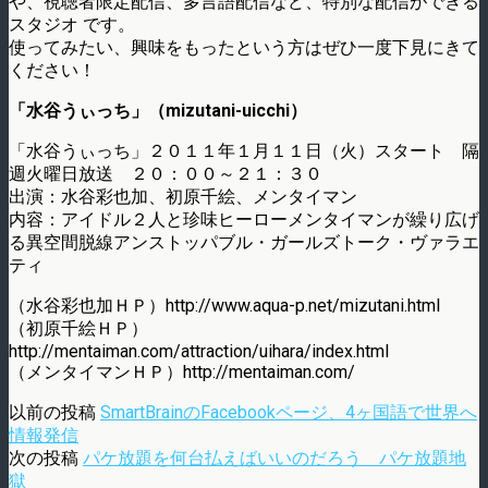
や、視聴者限定配信、多言語配信など、特別な配信ができる
スタジオ です。
使ってみたい、興味をもったという方はぜひ一度下見にきて
ください！
「水谷うぃっち」（mizutani-uicchi）
「水谷うぃっち」２０１１年１月１１日（火）スタート 隔
週火曜日放送 ２０：００～２１：３０
出演：水谷彩也加、初原千絵、メンタイマン
内容：アイドル２人と珍味ヒーローメンタイマンが繰り広げ
る異空間脱線アンストッパブル・ガールズトーク・ヴァラエ
ティ
（水谷彩也加ＨＰ）http://www.aqua-p.net/mizutani.html
（初原千絵ＨＰ）
http://mentaiman.com/attraction/uihara/index.html
（メンタイマンＨＰ）http://mentaiman.com/
以前の投稿
SmartBrainのFacebookページ、4ヶ国語で世界へ
情報発信
次の投稿
パケ放題を何台払えばいいのだろう パケ放題地
獄